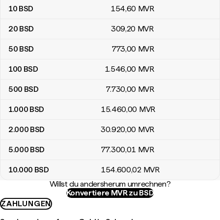
10
BSD
154
,60
MVR
20
BSD
309
,20
MVR
50
BSD
773
,00
MVR
100
BSD
1.546
,00
MVR
500
BSD
7.730
,00
MVR
1.000
BSD
15.460
,00
MVR
2.000
BSD
30.920
,00
MVR
5.000
BSD
77.300
,01
MVR
10.000
BSD
154.600
,02
MVR
Willst du andersherum umrechnen?
Konvertiere MVR zu BSD
ZAHLUNGEN