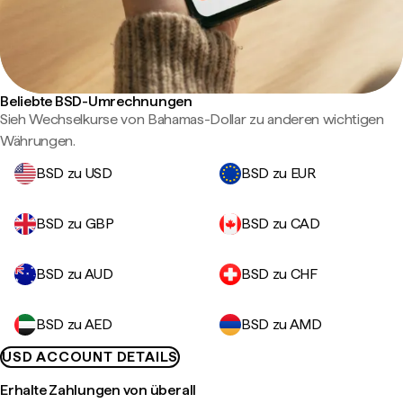
Beliebte BSD-Umrechnungen
Sieh Wechselkurse von Bahamas-Dollar zu anderen wichtigen
Währungen.
BSD zu USD
BSD zu EUR
BSD zu GBP
BSD zu CAD
BSD zu AUD
BSD zu CHF
BSD zu AED
BSD zu AMD
USD ACCOUNT DETAILS
Erhalte Zahlungen von überall