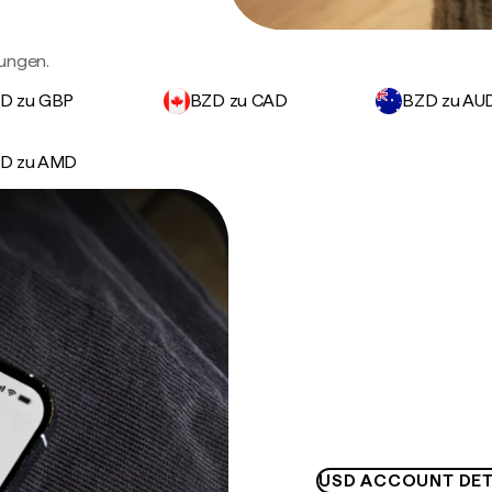
rungen.
D zu GBP
BZD zu CAD
BZD zu AU
D zu AMD
USD ACCOUNT DET