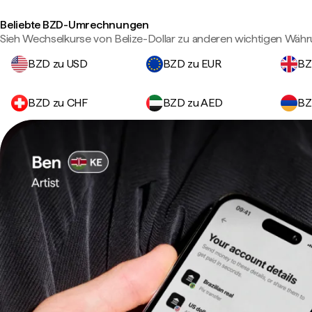
Beliebte BZD-Umrechnungen
Sieh Wechselkurse von Belize-Dollar zu anderen wichtigen Wäh
BZD zu USD
BZD zu EUR
BZ
BZD zu CHF
BZD zu AED
BZ