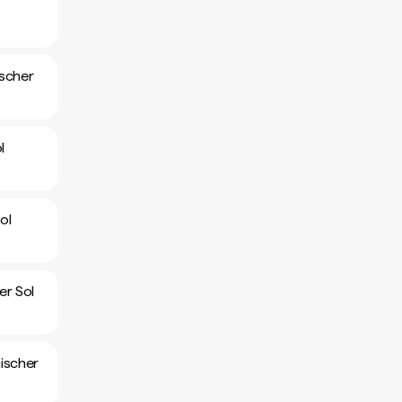
l
ischer
l
ol
er Sol
ischer