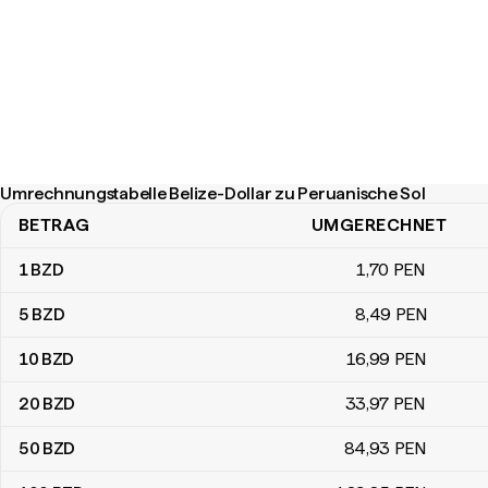
Umrechnungstabelle Belize-Dollar zu Peruanische Sol
BETRAG
UMGERECHNET
Umrechnungstabelle Belize-Dollar zu Peruanische Sol
1
BZD
1
,70
PEN
5
BZD
8
,49
PEN
10
BZD
16
,99
PEN
20
BZD
33
,97
PEN
50
BZD
84
,93
PEN