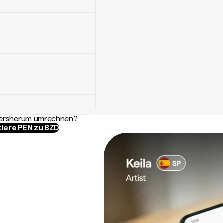
ndersherum umrechnen?
tiere PEN zu BZD