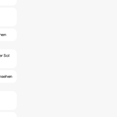
ehen
er Sol
ansehen