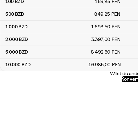
100
BZD
169
,85
PEN
500
BZD
849
,25
PEN
1.000
BZD
1.698
,50
PEN
2.000
BZD
3.397
,00
PEN
5.000
BZD
8.492
,50
PEN
10.000
BZD
16.985
,00
PEN
Willst du a
Konver