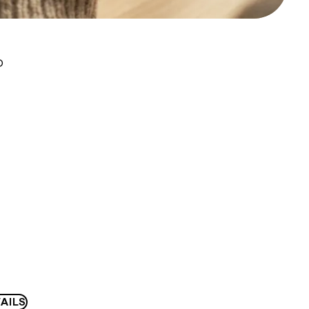
D
AILS