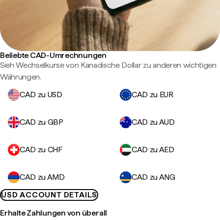
Beliebte CAD-Umrechnungen
Sieh Wechselkurse von Kanadische Dollar zu anderen wichtigen
Währungen.
CAD zu USD
CAD zu EUR
CAD zu GBP
CAD zu AUD
CAD zu CHF
CAD zu AED
CAD zu AMD
CAD zu ANG
USD ACCOUNT DETAILS
Erhalte Zahlungen von überall