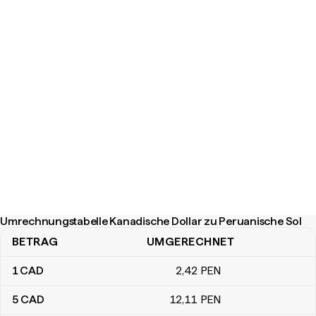
Umrechnungstabelle Kanadische Dollar zu Peruanische Sol
BETRAG
UMGERECHNET
Umrechnungstabelle Kanadische Dollar zu Peruanische Sol
1
CAD
2
,42
PEN
5
CAD
12
,11
PEN