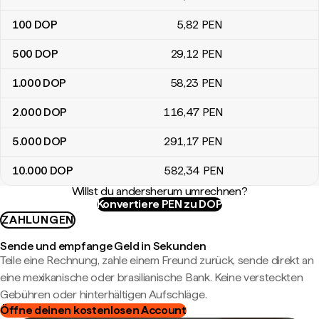
100
DOP
5
,82
PEN
500
DOP
29
,12
PEN
1.000
DOP
58
,23
PEN
2.000
DOP
116
,47
PEN
5.000
DOP
291
,17
PEN
10.000
DOP
582
,34
PEN
Willst du andersherum umrechnen?
Konvertiere PEN zu DOP
ZAHLUNGEN
Sende und empfange Geld in Sekunden
Teile eine Rechnung, zahle einem Freund zurück, sende direkt an
eine mexikanische oder brasilianische Bank. Keine versteckten
Gebühren oder hinterhältigen Aufschläge.
Öffne deinen kostenlosen Account