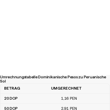
Umrechnungstabelle Dominikanische Pesos zu Peruanische
Sol
BETRAG
UMGERECHNET
Umrechnungstabelle Dominikanische Pesos zu Peruanische Sol
20
DOP
1
,16
PEN
50
DOP
2
,91
PEN