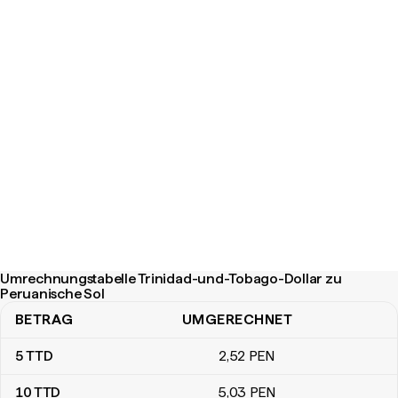
Umrechnungstabelle Trinidad-und-Tobago-Dollar zu
Peruanische Sol
BETRAG
UMGERECHNET
Umrechnungstabelle Trinidad-und-Tobago-Dollar zu Peruanische
5
TTD
2
,52
PEN
10
TTD
5
,03
PEN