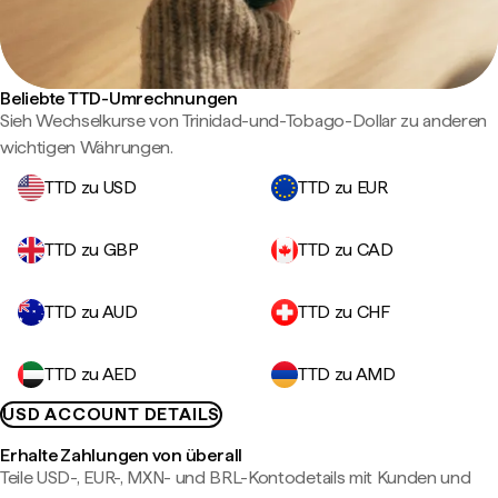
Beliebte TTD-Umrechnungen
Sieh Wechselkurse von Trinidad-und-Tobago-Dollar zu anderen
wichtigen Währungen.
TTD zu USD
TTD zu EUR
TTD zu GBP
TTD zu CAD
TTD zu AUD
TTD zu CHF
TTD zu AED
TTD zu AMD
USD ACCOUNT DETAILS
Erhalte Zahlungen von überall
Teile USD-, EUR-, MXN- und BRL-Kontodetails mit Kunden und