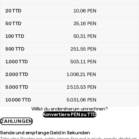
20
TTD
10
,06
PEN
50
TTD
25
,16
PEN
100
TTD
50
,31
PEN
500
TTD
251
,55
PEN
1.000
TTD
503
,11
PEN
2.000
TTD
1.006
,21
PEN
5.000
TTD
2.515
,53
PEN
10.000
TTD
5.031
,06
PEN
Willst du andersherum umrechnen?
Konvertiere PEN zu TTD
ZAHLUNGEN
Sende und empfange Geld in Sekunden
Teile eine Rechnung, zahle einem Freund zurück, sende direkt an