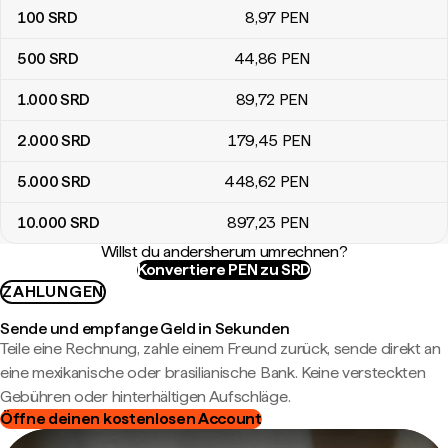
100
SRD
8
,97
PEN
500
SRD
44
,86
PEN
1.000
SRD
89
,72
PEN
2.000
SRD
179
,45
PEN
5.000
SRD
448
,62
PEN
10.000
SRD
897
,23
PEN
Willst du andersherum umrechnen?
Konvertiere PEN zu SRD
ZAHLUNGEN
Sende und empfange Geld in Sekunden
Teile eine Rechnung, zahle einem Freund zurück, sende direkt an
eine mexikanische oder brasilianische Bank. Keine versteckten
Gebühren oder hinterhältigen Aufschläge.
Öffne deinen kostenlosen Account