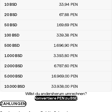
10
BSD
33
,94
PEN
20
BSD
67
,88
PEN
50
BSD
169
,69
PEN
100
BSD
339
,38
PEN
500
BSD
1.696
,90
PEN
1.000
BSD
3.393
,80
PEN
2.000
BSD
6.787
,60
PEN
5.000
BSD
16.969
,00
PEN
10.000
BSD
33.938
,00
PEN
Willst du andersherum umrechnen?
Konvertiere PEN zu BSD
ZAHLUNGEN