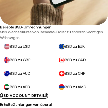
Beliebte BSD-Umrechnungen
Sieh Wechselkurse von Bahamas-Dollar zu anderen wichtigen
Währungen.
BSD zu USD
BSD zu EUR
BSD zu GBP
BSD zu CAD
BSD zu AUD
BSD zu CHF
BSD zu AED
BSD zu AMD
USD ACCOUNT DETAILS
Erhalte Zahlungen von überall