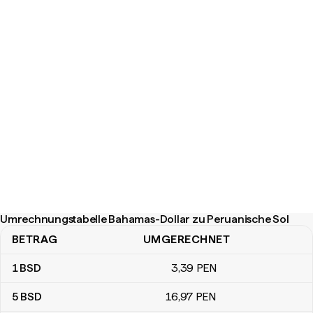
Umrechnungstabelle Bahamas-Dollar zu Peruanische Sol
BETRAG
UMGERECHNET
Umrechnungstabelle Bahamas-Dollar zu Peruanische Sol
1
BSD
3
,39
PEN
5
BSD
16
,97
PEN