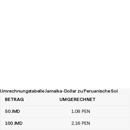
Umrechnungstabelle Jamaika-Dollar zu Peruanische Sol
BETRAG
UMGERECHNET
Umrechnungstabelle Jamaika-Dollar zu Peruanische Sol
50
JMD
1
,08
PEN
100
JMD
2
,16
PEN