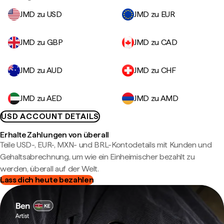
JMD zu USD
JMD zu EUR
JMD zu GBP
JMD zu CAD
JMD zu AUD
JMD zu CHF
JMD zu AED
JMD zu AMD
USD ACCOUNT DETAILS
Erhalte Zahlungen von überall
Teile USD-, EUR-, MXN- und BRL-Kontodetails mit Kunden und
Gehaltsabrechnung, um wie ein Einheimischer bezahlt zu
werden, überall auf der Welt.
Lass dich heute bezahlen