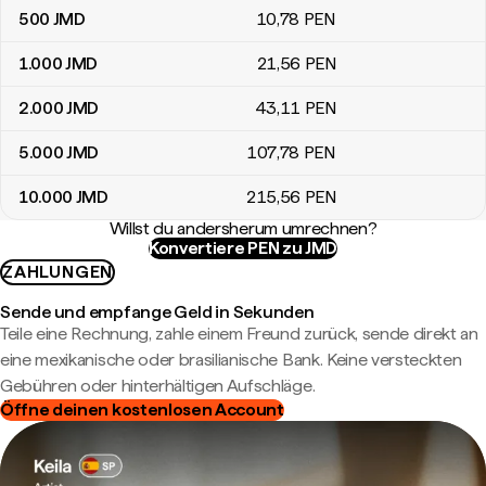
500
JMD
10
,78
PEN
1.000
JMD
21
,56
PEN
2.000
JMD
43
,11
PEN
5.000
JMD
107
,78
PEN
10.000
JMD
215
,56
PEN
Willst du andersherum umrechnen?
Konvertiere PEN zu JMD
ZAHLUNGEN
Sende und empfange Geld in Sekunden
Teile eine Rechnung, zahle einem Freund zurück, sende direkt an
eine mexikanische oder brasilianische Bank. Keine versteckten
Gebühren oder hinterhältigen Aufschläge.
Öffne deinen kostenlosen Account