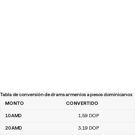
Tabla de conversión de drams armenios a pesos dominicanos
MONTO
CONVERTIDO
Tabla de conversión de drams armenios a pesos dominicanos
10
AMD
1
,59
DOP
20
AMD
3
,19
DOP