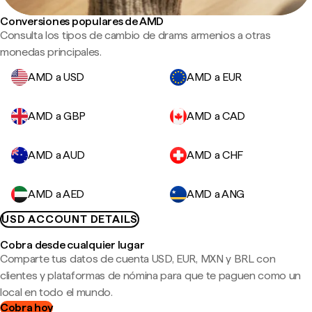
Conversiones populares de AMD
Consulta los tipos de cambio de drams armenios a otras
monedas principales.
AMD a USD
AMD a EUR
AMD a GBP
AMD a CAD
AMD a AUD
AMD a CHF
AMD a AED
AMD a ANG
USD ACCOUNT DETAILS
Cobra desde cualquier lugar
Comparte tus datos de cuenta USD, EUR, MXN y BRL con
clientes y plataformas de nómina para que te paguen como un
local en todo el mundo.
Cobra hoy