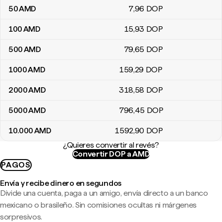
50
AMD
7
,96
DOP
100
AMD
15
,93
DOP
500
AMD
79
,65
DOP
1000
AMD
159
,29
DOP
2000
AMD
318
,58
DOP
5000
AMD
796
,45
DOP
10.000
AMD
1592
,90
DOP
¿Quieres convertir al revés?
Convertir DOP a AMD
PAGOS
Envía y recibe dinero en segundos
Divide una cuenta, paga a un amigo, envía directo a un banco
mexicano o brasileño. Sin comisiones ocultas ni márgenes
sorpresivos.