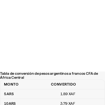
Tabla de conversión de pesos argentinos a francos CFA de
África Central
MONTO
CONVERTIDO
Tabla de conversión de pesos argentinos a francos CFA de Áfric
5
ARS
1
,89
XAF
10
ARS
3
,79
XAF