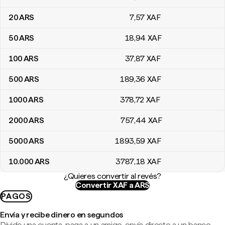
20
ARS
7
,57
XAF
50
ARS
18
,94
XAF
100
ARS
37
,87
XAF
500
ARS
189
,36
XAF
1000
ARS
378
,72
XAF
2000
ARS
757
,44
XAF
5000
ARS
1893
,59
XAF
10.000
ARS
3787
,18
XAF
¿Quieres convertir al revés?
Convertir XAF a ARS
PAGOS
Envía y recibe dinero en segundos
Divide una cuenta, paga a un amigo, envía directo a un banco