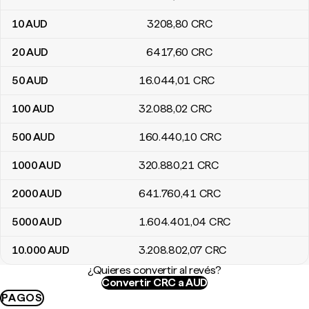
10
AUD
3208
,80
CRC
20
AUD
6417
,60
CRC
50
AUD
16.044
,01
CRC
100
AUD
32.088
,02
CRC
500
AUD
160.440
,10
CRC
1000
AUD
320.880
,21
CRC
2000
AUD
641.760
,41
CRC
5000
AUD
1.604.401
,04
CRC
10.000
AUD
3.208.802
,07
CRC
¿Quieres convertir al revés?
Convertir CRC a AUD
PAGOS