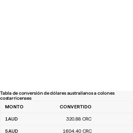
Tabla de conversión de dólares australianos a colones
costarricenses
MONTO
CONVERTIDO
Tabla de conversión de dólares australianos a colones costarric
1
AUD
320
,88
CRC
5
AUD
1604
,40
CRC