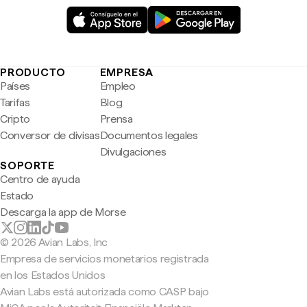
PRODUCTO
EMPRESA
Países
Empleo
Tarifas
Blog
Cripto
Prensa
Conversor de divisas
Documentos legales
Divulgaciones
SOPORTE
Centro de ayuda
Estado
Descarga la app de Morse
© 2026 Avian Labs, Inc
Empresa de servicios monetarios registrada
en los Estados Unidos
Avian Labs está autorizada como CASP bajo