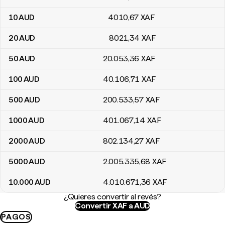
10
AUD
4010
,67
XAF
20
AUD
8021
,34
XAF
50
AUD
20.053
,36
XAF
100
AUD
40.106
,71
XAF
500
AUD
200.533
,57
XAF
1000
AUD
401.067
,14
XAF
2000
AUD
802.134
,27
XAF
5000
AUD
2.005.335
,68
XAF
10.000
AUD
4.010.671
,36
XAF
¿Quieres convertir al revés?
Convertir XAF a AUD
PAGOS