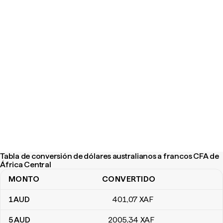
Tabla de conversión de dólares australianos a francos CFA de
África Central
MONTO
CONVERTIDO
Tabla de conversión de dólares australianos a francos CFA de Áfr
1
AUD
401
,07
XAF
5
AUD
2005
,34
XAF