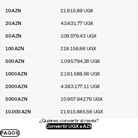
10
AZN
21.915
,89
UGX
20
AZN
43.831
,77
UGX
50
AZN
109.579
,43
UGX
100
AZN
219.158
,86
UGX
500
AZN
1.095.794
,28
UGX
1000
AZN
2.191.588
,56
UGX
2000
AZN
4.383.177
,11
UGX
5000
AZN
10.957.942
,78
UGX
10.000
AZN
21.915.885
,56
UGX
¿Quieres convertir al revés?
Convertir UGX a AZN
PAGOS