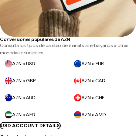
Conversiones populares de AZN
Consulta los tipos de cambio de manats azerbaiyanos a otras
monedas principales.
AZN a USD
AZN a EUR
AZN a GBP
AZN a CAD
AZN a AUD
AZN a CHF
AZN a AED
AZN a AMD
USD ACCOUNT DETAILS