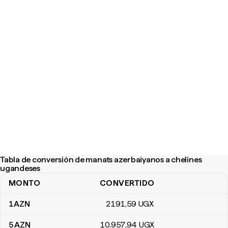
Tabla de conversión de manats azerbaiyanos a chelines
ugandeses
MONTO
CONVERTIDO
Tabla de conversión de manats azerbaiyanos a chelines ugandes
1
AZN
2191
,59
UGX
5
AZN
10.957
,94
UGX