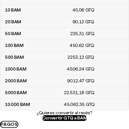
10
BAM
45
,06
GTQ
20
BAM
90
,12
GTQ
50
BAM
225
,31
GTQ
100
BAM
450
,62
GTQ
500
BAM
2253
,12
GTQ
1000
BAM
4506
,24
GTQ
2000
BAM
9012
,47
GTQ
5000
BAM
22.531
,18
GTQ
10.000
BAM
45.062
,35
GTQ
¿Quieres convertir al revés?
Convertir GTQ a BAM
PAGOS