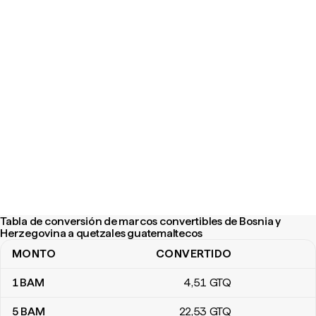
Tabla de conversión de marcos convertibles de Bosnia y
Herzegovina a quetzales guatemaltecos
MONTO
CONVERTIDO
Tabla de conversión de marcos convertibles de Bosnia y Herzeg
1
BAM
4
,51
GTQ
5
BAM
22
,53
GTQ