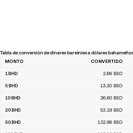
Tabla de conversión de dinares bareiníes a dólares bahameño
MONTO
CONVERTIDO
Tabla de conversión de dinares bareiníes a dólares bahameños
1
BHD
2
,66
BSD
5
BHD
13
,30
BSD
10
BHD
26
,60
BSD
20
BHD
53
,19
BSD
50
BHD
132
,98
BSD