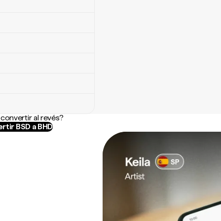
convertir al revés?
rtir BSD a BHD