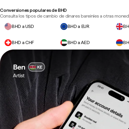
Conversiones populares de BHD
Consulta los tipos de cambio de dinares bareiníes a otras moneda
BHD a USD
BHD a EUR
BH
BHD a CHF
BHD a AED
BH