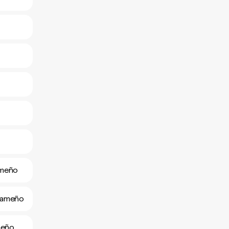
ameño
ahameño
meño