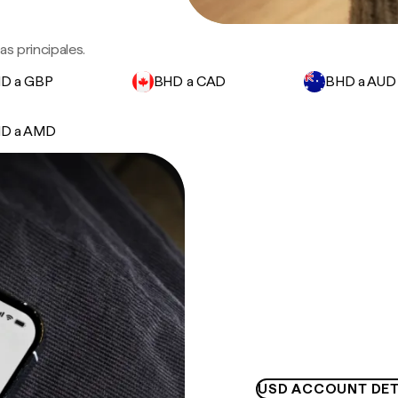
s principales.
D a GBP
BHD a CAD
BHD a AUD
D a AMD
USD ACCOUNT DET