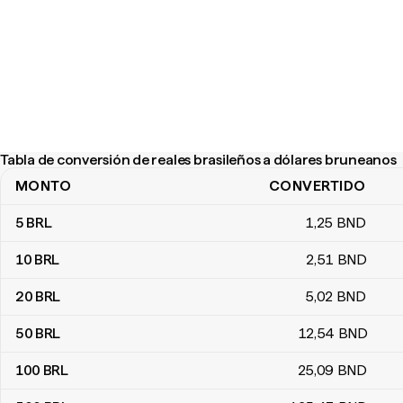
Tabla de conversión de reales brasileños a dólares bruneanos
MONTO
CONVERTIDO
Tabla de conversión de reales brasileños a dólares bruneanos
5
BRL
1
,25
BND
10
BRL
2
,51
BND
20
BRL
5
,02
BND
50
BRL
12
,54
BND
100
BRL
25
,09
BND