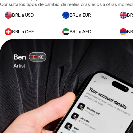
Consulta los tipos de cambio de reales brasileños a otras moneda
BRL a USD
BRL a EUR
BR
BRL a CHF
BRL a AED
BR