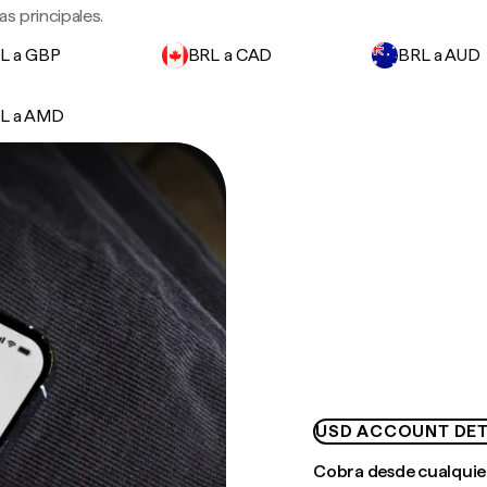
s principales.
L a GBP
BRL a CAD
BRL a AUD
L a AMD
USD ACCOUNT DET
Cobra desde cualquie