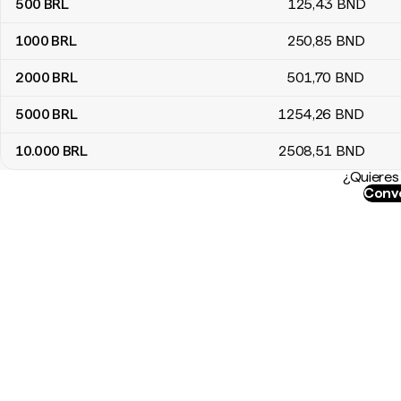
500
BRL
125
,43
BND
1000
BRL
250
,85
BND
2000
BRL
501
,70
BND
5000
BRL
1254
,26
BND
10.000
BRL
2508
,51
BND
¿Quieres 
Conve