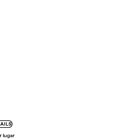
AILS
r lugar