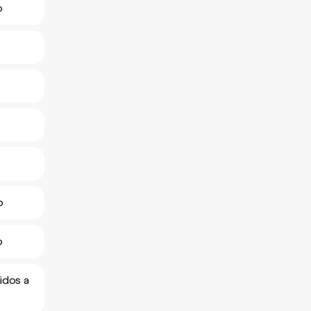
o
o
o
idos a