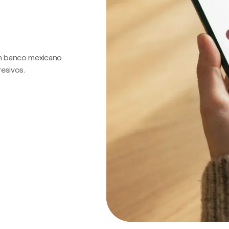
 un banco mexicano
resivos.