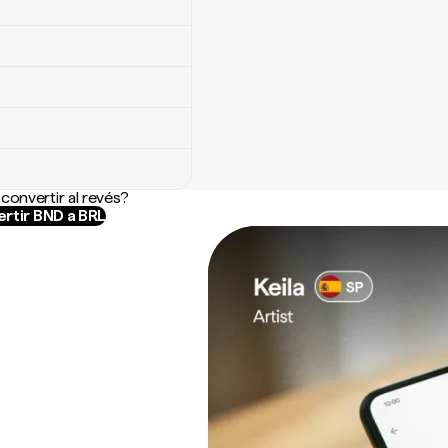
convertir al revés?
rtir BND a BRL