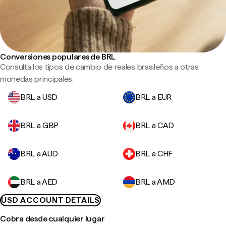
Conversiones populares de BRL
Consulta los tipos de cambio de reales brasileños a otras
monedas principales.
BRL a USD
BRL a EUR
BRL a GBP
BRL a CAD
BRL a AUD
BRL a CHF
BRL a AED
BRL a AMD
USD ACCOUNT DETAILS
Cobra desde cualquier lugar