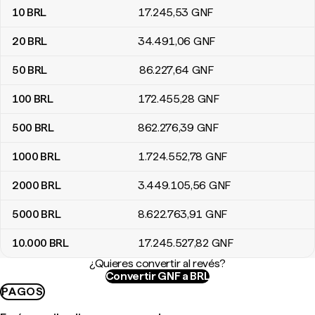
10
BRL
17.245
,53
GNF
20
BRL
34.491
,06
GNF
50
BRL
86.227
,64
GNF
100
BRL
172.455
,28
GNF
500
BRL
862.276
,39
GNF
1000
BRL
1.724.552
,78
GNF
2000
BRL
3.449.105
,56
GNF
5000
BRL
8.622.763
,91
GNF
10.000
BRL
17.245.527
,82
GNF
¿Quieres convertir al revés?
Convertir GNF a BRL
PAGOS