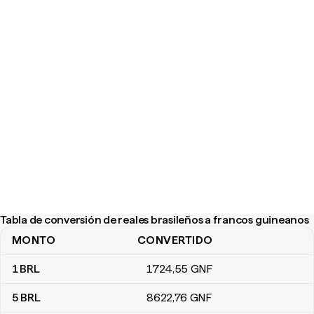
Tabla de conversión de reales brasileños a francos guineanos
MONTO
CONVERTIDO
Tabla de conversión de reales brasileños a francos guineanos
1
BRL
1724
,55
GNF
5
BRL
8622
,76
GNF