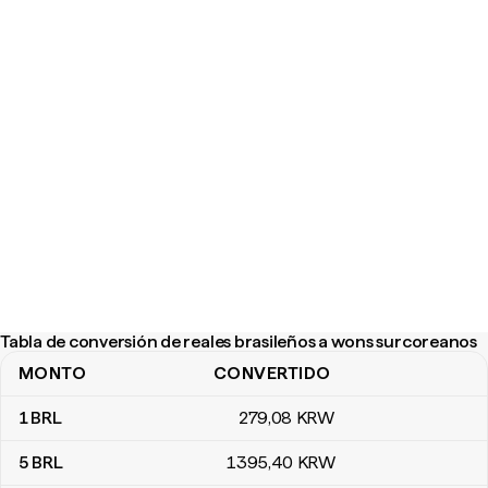
Tabla de conversión de reales brasileños a wons surcoreanos
MONTO
CONVERTIDO
Tabla de conversión de reales brasileños a wons surcoreanos
1
BRL
279
,08
KRW
5
BRL
1395
,40
KRW