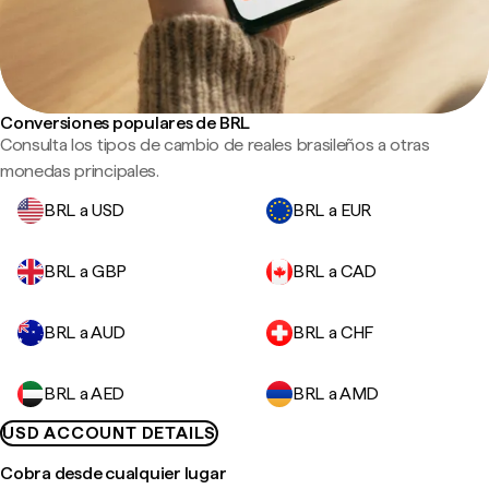
Conversiones populares de BRL
Consulta los tipos de cambio de reales brasileños a otras
monedas principales.
BRL a USD
BRL a EUR
BRL a GBP
BRL a CAD
BRL a AUD
BRL a CHF
BRL a AED
BRL a AMD
USD ACCOUNT DETAILS
Cobra desde cualquier lugar