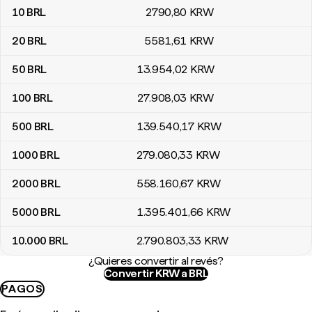
10
BRL
2790
,80
KRW
20
BRL
5581
,61
KRW
50
BRL
13.954
,02
KRW
100
BRL
27.908
,03
KRW
500
BRL
139.540
,17
KRW
1000
BRL
279.080
,33
KRW
2000
BRL
558.160
,67
KRW
5000
BRL
1.395.401
,66
KRW
10.000
BRL
2.790.803
,33
KRW
¿Quieres convertir al revés?
Convertir KRW a BRL
PAGOS