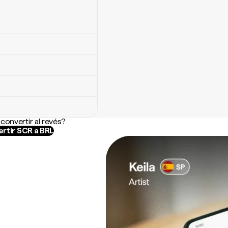
convertir al revés?
rtir SCR a BRL