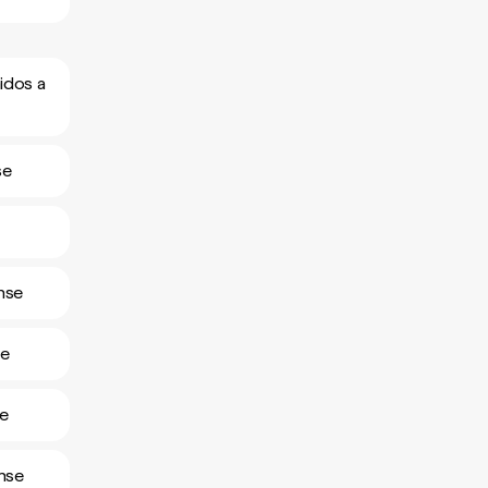
idos a
se
nse
se
se
ense