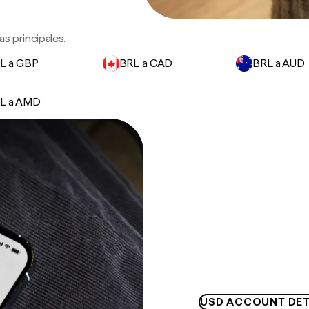
s principales.
L a GBP
BRL a CAD
BRL a AUD
L a AMD
USD ACCOUNT DET