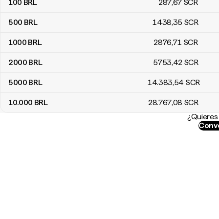
100
BRL
287
,67
SCR
500
BRL
1438
,35
SCR
1000
BRL
2876
,71
SCR
2000
BRL
5753
,42
SCR
5000
BRL
14.383
,54
SCR
10.000
BRL
28.767
,08
SCR
¿Quieres 
Conve