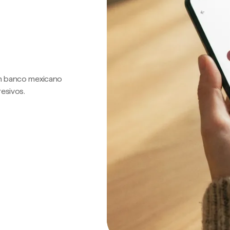
 un banco mexicano
resivos.