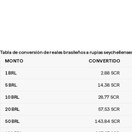
Tabla de conversión de reales brasileños a rupias seychellense
MONTO
CONVERTIDO
Tabla de conversión de reales brasileños a rupias seychellenses
1
BRL
2
,88
SCR
5
BRL
14
,38
SCR
10
BRL
28
,77
SCR
20
BRL
57
,53
SCR
50
BRL
143
,84
SCR