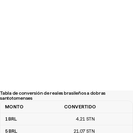
Tabla de conversión de reales brasileños a dobras
santotomenses
MONTO
CONVERTIDO
Tabla de conversión de reales brasileños a dobras santotomens
1
BRL
4
,21
STN
5
BRL
21
,07
STN