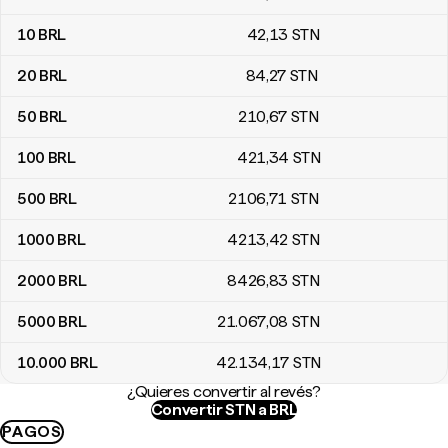
10
BRL
42
,13
STN
20
BRL
84
,27
STN
50
BRL
210
,67
STN
100
BRL
421
,34
STN
500
BRL
2106
,71
STN
1000
BRL
4213
,42
STN
2000
BRL
8426
,83
STN
5000
BRL
21.067
,08
STN
10.000
BRL
42.134
,17
STN
¿Quieres convertir al revés?
Convertir STN a BRL
PAGOS