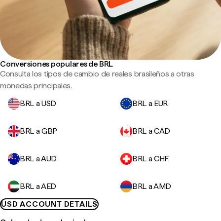
Conversiones populares de BRL
Consulta los tipos de cambio de reales brasileños a otras
monedas principales.
BRL a USD
BRL a EUR
BRL a GBP
BRL a CAD
BRL a AUD
BRL a CHF
BRL a AED
BRL a AMD
USD ACCOUNT DETAILS