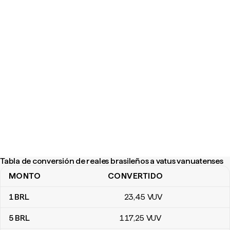
Tabla de conversión de reales brasileños a vatus vanuatenses
MONTO
CONVERTIDO
Tabla de conversión de reales brasileños a vatus vanuatenses
1
BRL
23
,45
VUV
5
BRL
117
,25
VUV