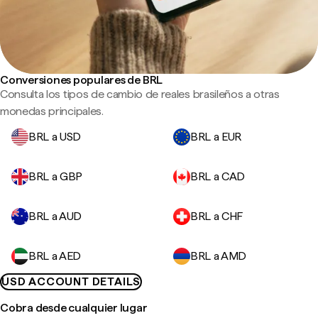
Conversiones populares de BRL
Consulta los tipos de cambio de reales brasileños a otras
monedas principales.
BRL a USD
BRL a EUR
BRL a GBP
BRL a CAD
BRL a AUD
BRL a CHF
BRL a AED
BRL a AMD
USD ACCOUNT DETAILS
Cobra desde cualquier lugar