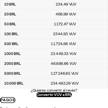
10
BRL
234
,49
VUV
20
BRL
468
,99
VUV
50
BRL
1172
,47
VUV
100
BRL
2344
,93
VUV
500
BRL
11.724
,66
VUV
1000
BRL
23.449
,33
VUV
2000
BRL
46.898
,66
VUV
5000
BRL
117.246
,65
VUV
10.000
BRL
234.493
,29
VUV
¿Quieres convertir al revés?
Convertir VUV a BRL
PAGOS