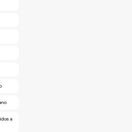
o
oano
idos a