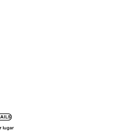
AILS
r lugar