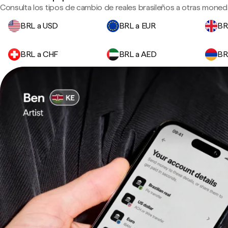
Consulta los tipos de cambio de reales brasileños a otras moneda
BRL a USD
BRL a EUR
BR
BRL a CHF
BRL a AED
BR