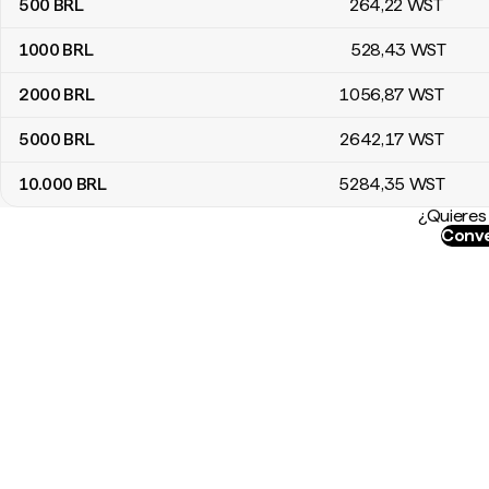
500
BRL
264
,22
WST
1000
BRL
528
,43
WST
2000
BRL
1056
,87
WST
5000
BRL
2642
,17
WST
10.000
BRL
5284
,35
WST
¿Quieres 
Conve