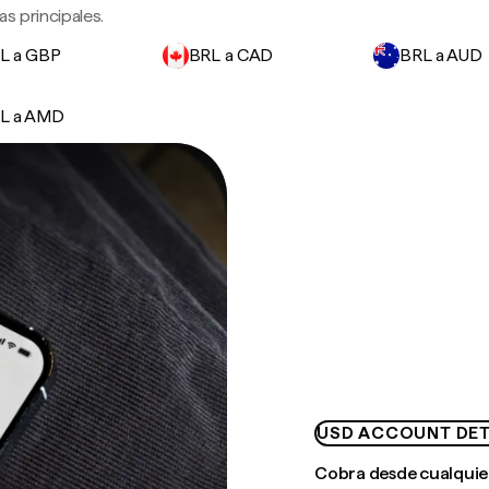
s principales.
L a GBP
BRL a CAD
BRL a AUD
L a AMD
USD ACCOUNT DET
Cobra desde cualquie