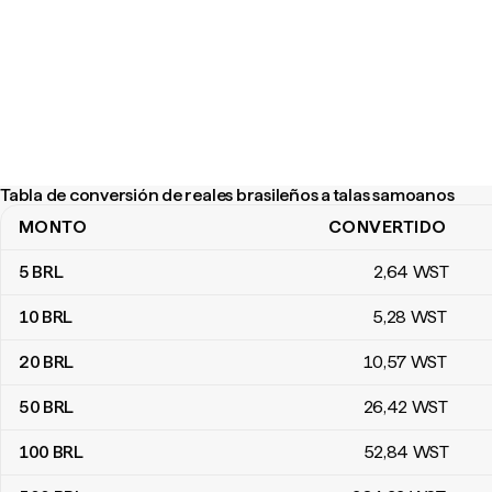
Tabla de conversión de reales brasileños a talas samoanos
MONTO
CONVERTIDO
Tabla de conversión de reales brasileños a talas samoanos
5
BRL
2
,64
WST
10
BRL
5
,28
WST
20
BRL
10
,57
WST
50
BRL
26
,42
WST
100
BRL
52
,84
WST