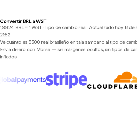
Convertir BRL a WST
1,8924 BRL ≈ 1 WST · Tipo de cambio real
·
Actualizado hoy, 6 de 
21:52
Ve cuánto es 5500 real brasileño en tala samoano al tipo de cambi
Envía dinero con Morse — sin márgenes ocultos, sin tipos de c
inflados.