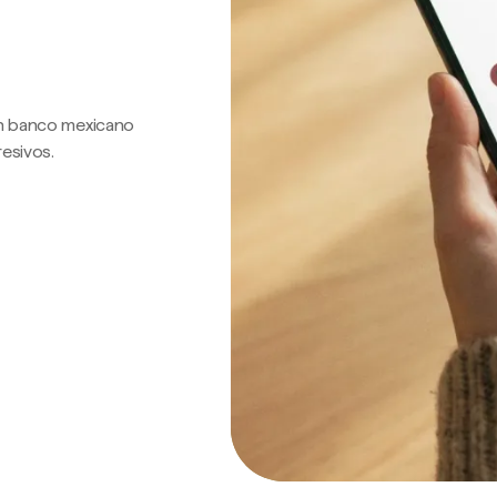
 un banco mexicano
resivos.