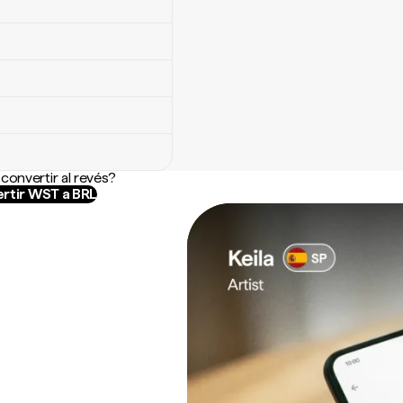
convertir al revés?
rtir WST a BRL