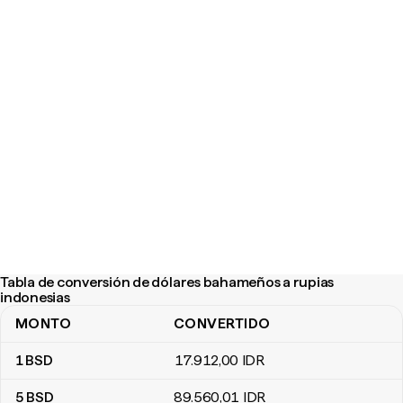
Tabla de conversión de dólares bahameños a rupias
indonesias
MONTO
CONVERTIDO
Tabla de conversión de dólares bahameños a rupias indonesias
1
BSD
17.912
,00
IDR
5
BSD
89.560
,01
IDR