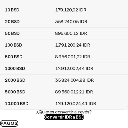
10
BSD
179.120
,02
IDR
20
BSD
358.240
,05
IDR
50
BSD
895.600
,12
IDR
100
BSD
1.791.200
,24
IDR
500
BSD
8.956.001
,22
IDR
1000
BSD
17.912.002
,44
IDR
2000
BSD
35.824.004
,88
IDR
5000
BSD
89.560.012
,21
IDR
10.000
BSD
179.120.024
,41
IDR
¿Quieres convertir al revés?
Convertir IDR a BSD
PAGOS