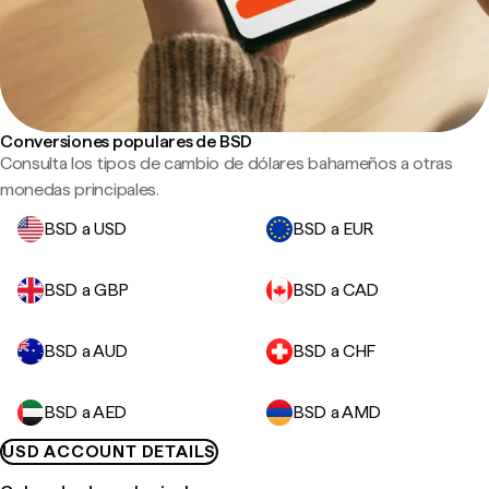
Conversiones populares de BSD
Consulta los tipos de cambio de dólares bahameños a otras
monedas principales.
BSD a USD
BSD a EUR
BSD a GBP
BSD a CAD
BSD a AUD
BSD a CHF
BSD a AED
BSD a AMD
USD ACCOUNT DETAILS