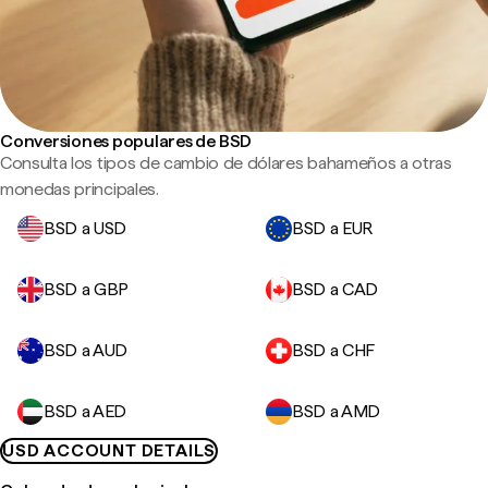
Conversiones populares de BSD
Consulta los tipos de cambio de dólares bahameños a otras
monedas principales.
BSD a USD
BSD a EUR
BSD a GBP
BSD a CAD
BSD a AUD
BSD a CHF
BSD a AED
BSD a AMD
USD ACCOUNT DETAILS