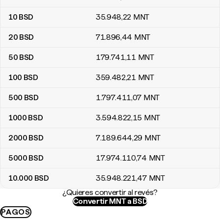
10
BSD
35.948
,22
MNT
20
BSD
71.896
,44
MNT
50
BSD
179.741
,11
MNT
100
BSD
359.482
,21
MNT
500
BSD
1.797.411
,07
MNT
1000
BSD
3.594.822
,15
MNT
2000
BSD
7.189.644
,29
MNT
5000
BSD
17.974.110
,74
MNT
10.000
BSD
35.948.221
,47
MNT
¿Quieres convertir al revés?
Convertir MNT a BSD
PAGOS