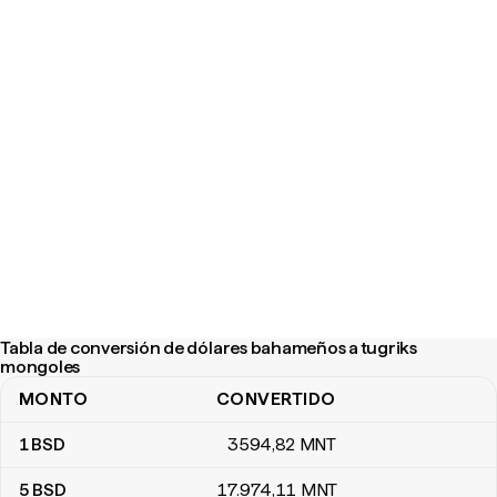
Tabla de conversión de dólares bahameños a tugriks
mongoles
MONTO
CONVERTIDO
Tabla de conversión de dólares bahameños a tugriks mongoles
1
BSD
3594
,82
MNT
5
BSD
17.974
,11
MNT