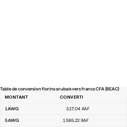
Table de conversion florins arubais vers francs CFA (BEAC)
MONTANT
CONVERTI
Table de conversion florins arubais vers francs CFA (BEAC)
1
AWG
317
,04
XAF
5
AWG
1 585
,22
XAF