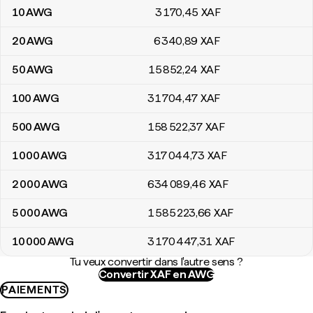
10
AWG
3 170
,45
XAF
20
AWG
6 340
,89
XAF
50
AWG
15 852
,24
XAF
100
AWG
31 704
,47
XAF
500
AWG
158 522
,37
XAF
1 000
AWG
317 044
,73
XAF
2 000
AWG
634 089
,46
XAF
5 000
AWG
1 585 223
,66
XAF
10 000
AWG
3 170 447
,31
XAF
Tu veux convertir dans l'autre sens ?
Convertir XAF en AWG
PAIEMENTS