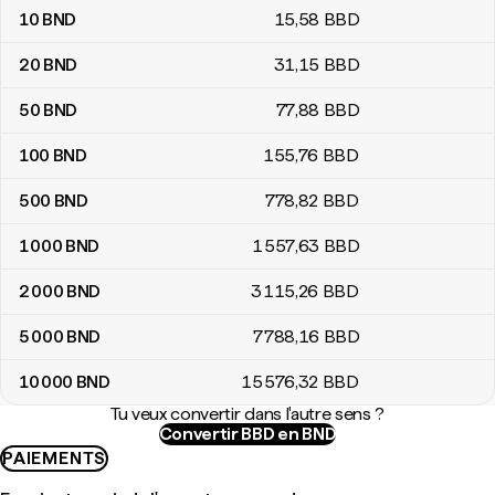
10
BND
15
,58
BBD
20
BND
31
,15
BBD
50
BND
77
,88
BBD
100
BND
155
,76
BBD
500
BND
778
,82
BBD
1 000
BND
1 557
,63
BBD
2 000
BND
3 115
,26
BBD
5 000
BND
7 788
,16
BBD
10 000
BND
15 576
,32
BBD
Tu veux convertir dans l'autre sens ?
Convertir BBD en BND
PAIEMENTS