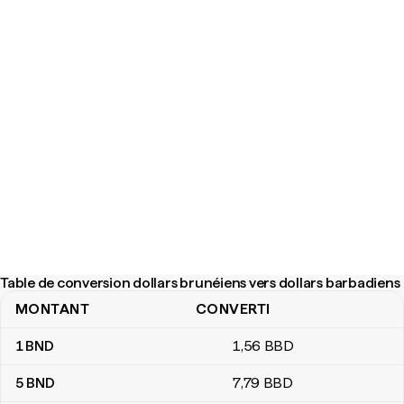
Table de conversion dollars brunéiens vers dollars barbadiens
MONTANT
CONVERTI
Table de conversion dollars brunéiens vers dollars barbadiens
1
BND
1
,56
BBD
5
BND
7
,79
BBD