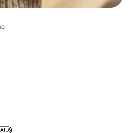
UD
AILS