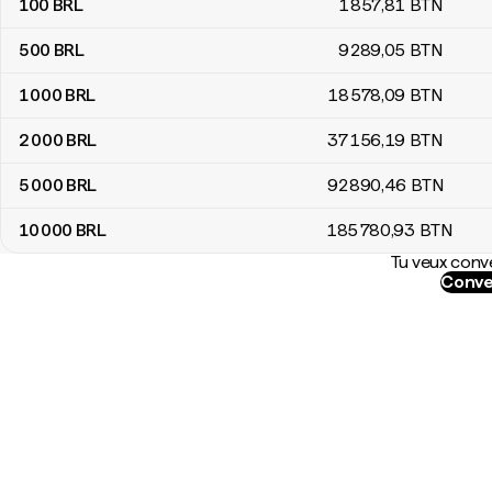
100
BRL
1 857
,81
BTN
500
BRL
9 289
,05
BTN
1 000
BRL
18 578
,09
BTN
2 000
BRL
37 156
,19
BTN
5 000
BRL
92 890
,46
BTN
10 000
BRL
185 780
,93
BTN
Tu veux conve
Conve