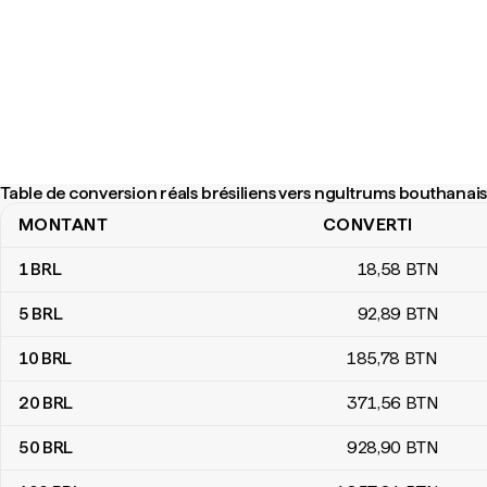
Table de conversion réals brésiliens vers ngultrums bouthanai
MONTANT
CONVERTI
Table de conversion réals brésiliens vers ngultrums bouthanais
1
BRL
18
,58
BTN
5
BRL
92
,89
BTN
10
BRL
185
,78
BTN
20
BRL
371
,56
BTN
50
BRL
928
,90
BTN