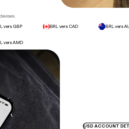
devises.
L vers GBP
BRL vers CAD
BRL vers A
L vers AMD
USD ACCOUNT DET