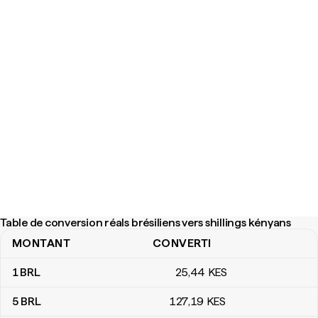
Table de conversion réals brésiliens vers shillings kényans
MONTANT
CONVERTI
Table de conversion réals brésiliens vers shillings kényans
1
BRL
25
,44
KES
5
BRL
127
,19
KES