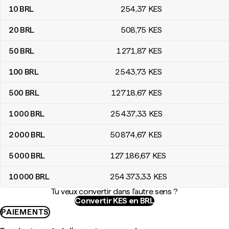
10
BRL
254
,37
KES
20
BRL
508
,75
KES
50
BRL
1 271
,87
KES
100
BRL
2 543
,73
KES
500
BRL
12 718
,67
KES
1 000
BRL
25 437
,33
KES
2 000
BRL
50 874
,67
KES
5 000
BRL
127 186
,67
KES
10 000
BRL
254 373
,33
KES
Tu veux convertir dans l'autre sens ?
Convertir KES en BRL
PAIEMENTS