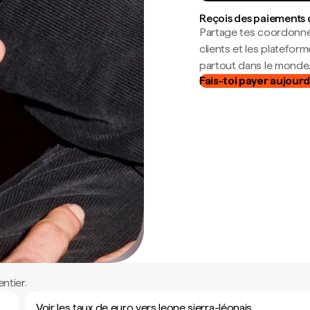
Reçois des paiements 
Partage tes coordonné
clients et les platefor
partout dans le monde
Fais-toi payer aujourd
ntier.
Voir les taux de euro vers leone sierra-léonais