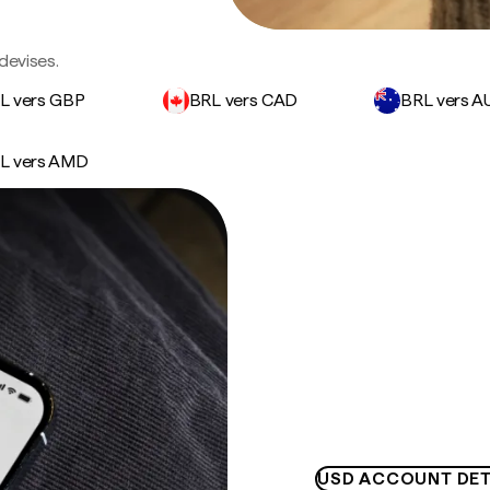
devises.
L vers GBP
BRL vers CAD
BRL vers A
L vers AMD
USD ACCOUNT DET