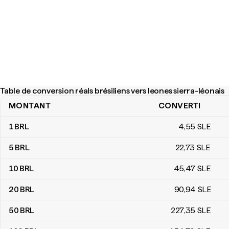
Table de conversion réals brésiliens vers leones sierra-léonais
MONTANT
CONVERTI
Table de conversion réals brésiliens vers leones sierra-léonais
1
BRL
4
,55
SLE
5
BRL
22
,73
SLE
10
BRL
45
,47
SLE
20
BRL
90
,94
SLE
50
BRL
227
,35
SLE