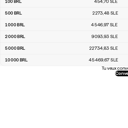
100
BRL
454
,70
SLE
500
BRL
2 273
,48
SLE
1 000
BRL
4 546
,97
SLE
2 000
BRL
9 093
,93
SLE
5 000
BRL
22 734
,83
SLE
10 000
BRL
45 469
,67
SLE
Tu veux conve
Conve