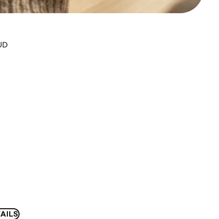
UD
AILS