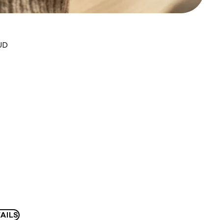
UD
AILS