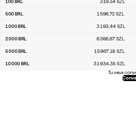
100
BRL
319
,34
SZL
500
BRL
1 596
,72
SZL
1 000
BRL
3 193
,44
SZL
2 000
BRL
6 386
,87
SZL
5 000
BRL
15 967
,18
SZL
10 000
BRL
31 934
,35
SZL
Tu veux conve
Conve