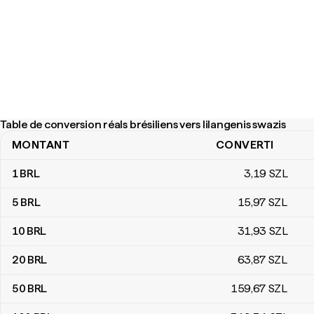
Table de conversion réals brésiliens vers lilangenis swazis
MONTANT
CONVERTI
Table de conversion réals brésiliens vers lilangenis swazis
1
BRL
3
,19
SZL
5
BRL
15
,97
SZL
10
BRL
31
,93
SZL
20
BRL
63
,87
SZL
50
BRL
159
,67
SZL