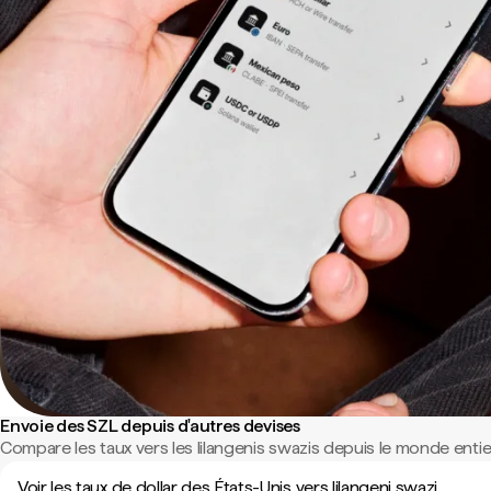
Envoie des SZL depuis d'autres devises
Compare les taux vers les lilangenis swazis depuis le monde entie
Voir les taux de dollar des États-Unis vers lilangeni swazi