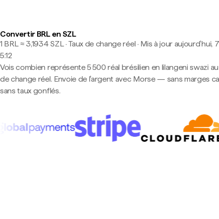
Convertir BRL en SZL
1 BRL ≈ 3,1934 SZL · Taux de change réel
·
Mis à jour aujourd’hui, 7
5:12
Vois combien représente 5 500 réal brésilien en lilangeni swazi au
de change réel. Envoie de l'argent avec Morse — sans marges c
sans taux gonflés.