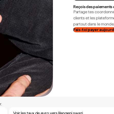
Reçois des paiements 
Partage tes coordonné
clients et les platefor
partout dans le monde
Fais-toi payer aujourd
r.
Voir les taux de euro vers lilangeni swazi