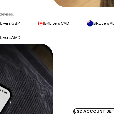
devises.
L vers GBP
BRL vers CAD
BRL vers A
L vers AMD
USD ACCOUNT DET