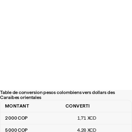
Table de conversion pesos colombiens vers dollars des
Caraïbes orientales
MONTANT
CONVERTI
Table de conversion pesos colombiens vers dollars des Caraïbes
2 000
COP
1
,71
XCD
5 000
COP
4
,28
XCD