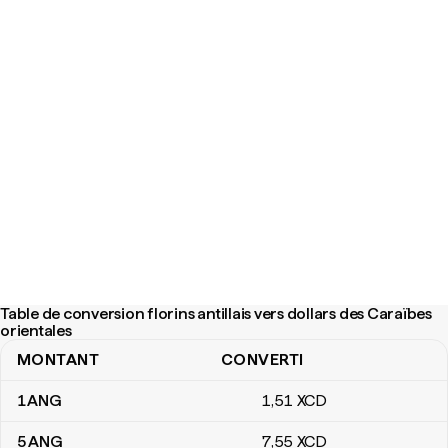
Table de conversion florins antillais vers dollars des Caraïbes
orientales
MONTANT
CONVERTI
Table de conversion florins antillais vers dollars des Caraïbes orie
1
ANG
1
,51
XCD
5
ANG
7
,55
XCD