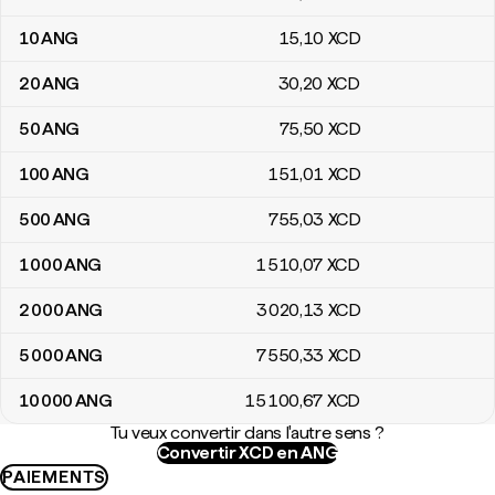
10
ANG
15
,10
XCD
20
ANG
30
,20
XCD
50
ANG
75
,50
XCD
100
ANG
151
,01
XCD
500
ANG
755
,03
XCD
1 000
ANG
1 510
,07
XCD
2 000
ANG
3 020
,13
XCD
5 000
ANG
7 550
,33
XCD
10 000
ANG
15 100
,67
XCD
Tu veux convertir dans l'autre sens ?
Convertir XCD en ANG
PAIEMENTS