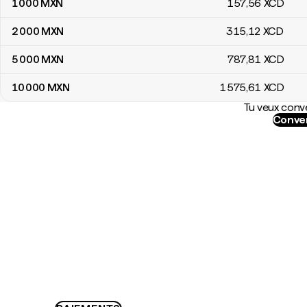
1 000
MXN
157
,56
XCD
2 000
MXN
315
,12
XCD
5 000
MXN
787
,81
XCD
10 000
MXN
1 575
,61
XCD
Tu veux conve
Conver