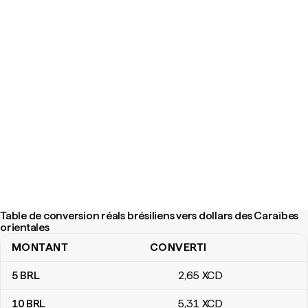
Table de conversion réals brésiliens vers dollars des Caraïbes
orientales
MONTANT
CONVERTI
Table de conversion réals brésiliens vers dollars des Caraïbes ori
5
BRL
2
,65
XCD
10
BRL
5
,31
XCD