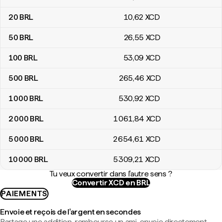
20
BRL
10
,62
XCD
50
BRL
26
,55
XCD
100
BRL
53
,09
XCD
500
BRL
265
,46
XCD
1 000
BRL
530
,92
XCD
2 000
BRL
1 061
,84
XCD
5 000
BRL
2 654
,61
XCD
10 000
BRL
5 309
,21
XCD
Tu veux convertir dans l'autre sens ?
Convertir XCD en BRL
PAIEMENTS
Envoie et reçois de l'argent en secondes
Partage une addition, rembourse un ami, envoie directement