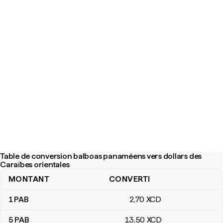
Table de conversion balboas panaméens vers dollars des
Caraïbes orientales
MONTANT
CONVERTI
Table de conversion balboas panaméens vers dollars des Caraïbe
1
PAB
2
,70
XCD
5
PAB
13
,50
XCD