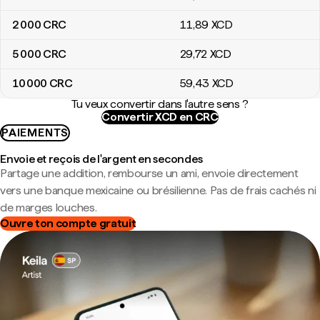
2 000
CRC
11
,89
XCD
5 000
CRC
29
,72
XCD
10 000
CRC
59
,43
XCD
Tu veux convertir dans l'autre sens ?
Convertir XCD en CRC
PAIEMENTS
Envoie et reçois de l'argent en secondes
Partage une addition, rembourse un ami, envoie directement
vers une banque mexicaine ou brésilienne. Pas de frais cachés ni
de marges louches.
Ouvre ton compte gratuit