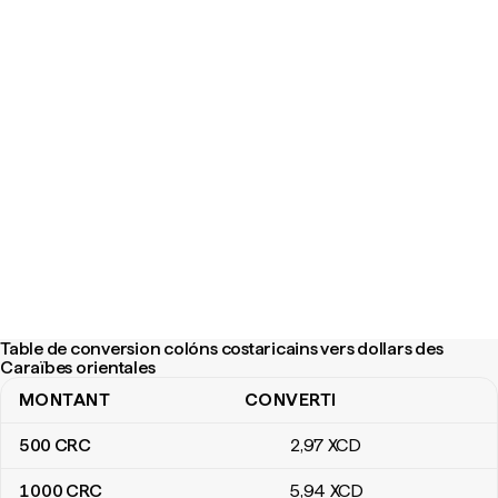
Table de conversion colóns costaricains vers dollars des
Caraïbes orientales
MONTANT
CONVERTI
Table de conversion colóns costaricains vers dollars des Caraïbe
500
CRC
2
,97
XCD
1 000
CRC
5
,94
XCD