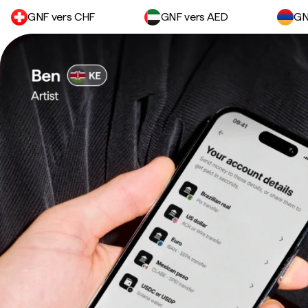
GNF vers CHF
GNF vers AED
GN