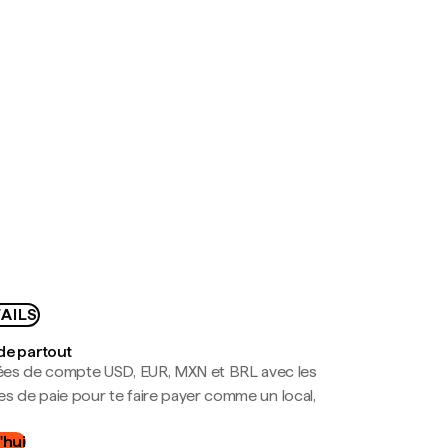
AILS
de partout
es de compte USD, EUR, MXN et BRL avec les
mes de paie pour te faire payer comme un local,
.
'hui