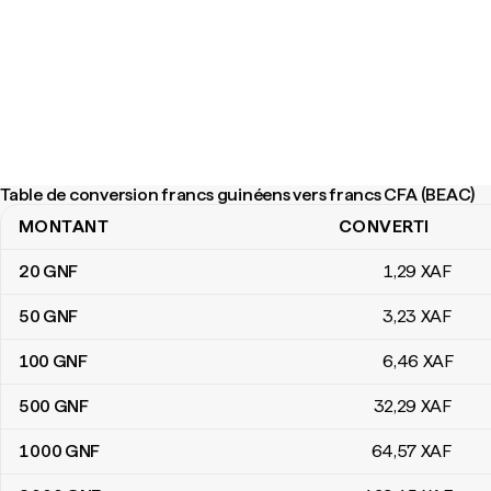
Table de conversion francs guinéens vers francs CFA (BEAC)
MONTANT
CONVERTI
Table de conversion francs guinéens vers francs CFA (BEAC)
20
GNF
1
,29
XAF
50
GNF
3
,23
XAF
100
GNF
6
,46
XAF
500
GNF
32
,29
XAF
1 000
GNF
64
,57
XAF