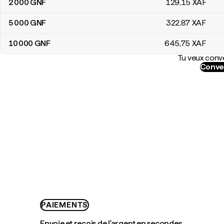
2 000
GNF
129
,15
XAF
5 000
GNF
322
,87
XAF
10 000
GNF
645
,75
XAF
Tu veux conve
Conver
PAIEMENTS
Envoie et reçois de l'argent en secondes