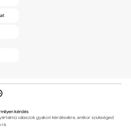
kat
rmilyen kérdés
yértelmű válaszok gyakori kérdésekre, amikor szükséged
 rá.