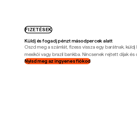
FIZETÉSEK
Küldj és fogadj pénzt másodpercek alatt
Oszd meg a számlát, fizess vissza egy barátnak, küldj
mexikói vagy brazil bankba. Nincsenek rejtett díjak és c
Nyisd meg az ingyenes fiókod