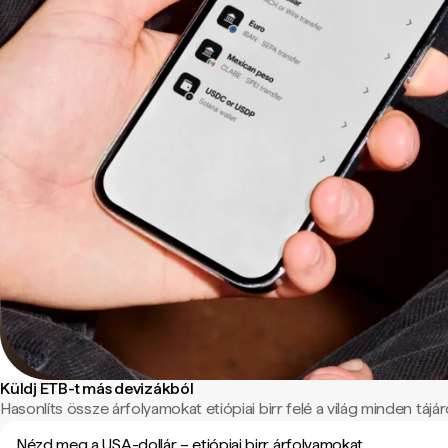
Küldj ETB-t más devizákból
Hasonlíts össze árfolyamokat etiópiai birr felé a világ minden tájáró
Nézd meg a USA-dollár – etiópiai birr árfolyamokat