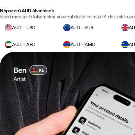
Népszerű AUD átváltások
Nézd meg az árfolyamokat ausztrál dollár és más fő devizák közöt
AUD – USD
AUD – EUR
AU
AUD – AED
AUD – AMD
AU