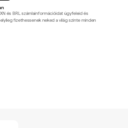
an
N és BRL számlainformációidat ügyfeleid és
yileg fizethessenek neked a világ szinte minden