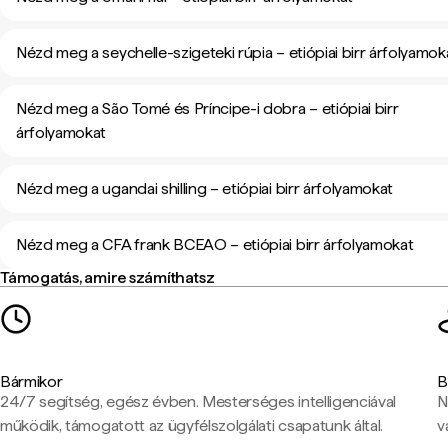
Nézd meg a seychelle-szigeteki rúpia – etiópiai birr árfolyamok
Nézd meg a São Tomé és Príncipe-i dobra – etiópiai birr
árfolyamokat
Nézd meg a ugandai shilling – etiópiai birr árfolyamokat
Nézd meg a CFA frank BCEAO – etiópiai birr árfolyamokat
Támogatás, amire számíthatsz
Bármikor
B
24/7 segítség, egész évben. Mesterséges intelligenciával
N
működik, támogatott az ügyfélszolgálati csapatunk által.
v