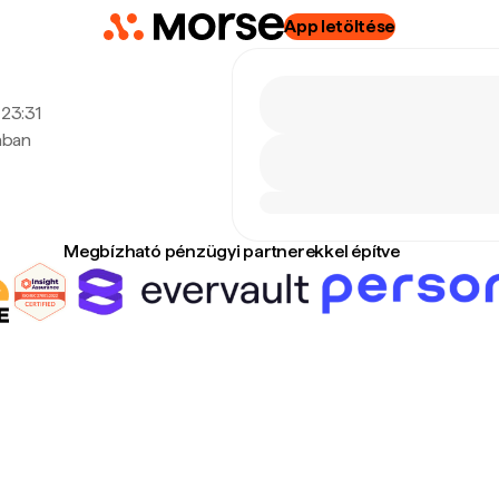
App letöltése
 23:31
tában
Megbízható pénzügyi partnerekkel építve