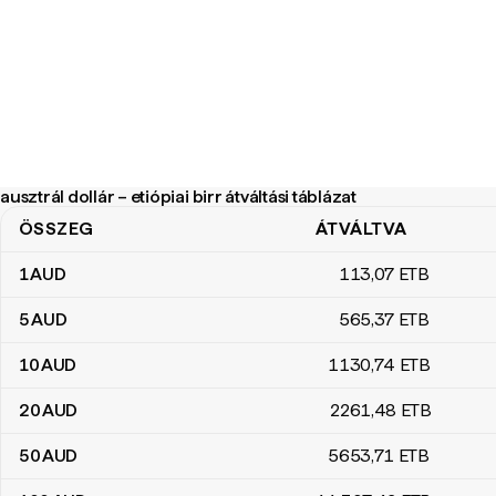
ausztrál dollár – etiópiai birr átváltási táblázat
ÖSSZEG
ÁTVÁLTVA
ausztrál dollár – etiópiai birr átváltási táblázat
1
AUD
113
,07
ETB
5
AUD
565
,37
ETB
10
AUD
1130
,74
ETB
20
AUD
2261
,48
ETB
50
AUD
5653
,71
ETB