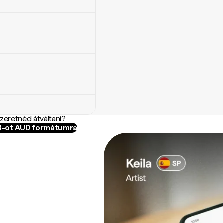
szeretnéd átváltani?
TB-ot AUD formátumra