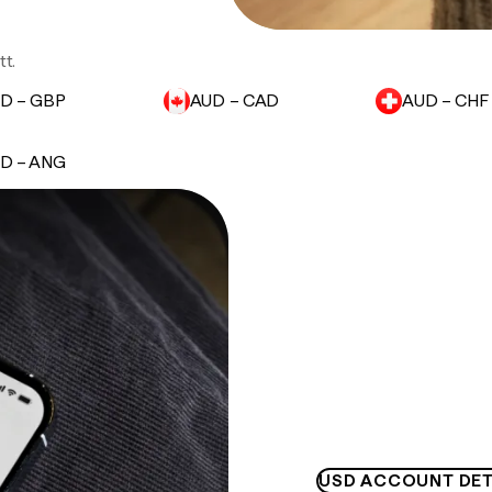
t.
D – GBP
AUD – CAD
AUD – CHF
D – ANG
USD ACCOUNT DET