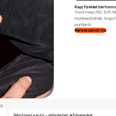
Kapj fizetést bárhonn
Oszd meg USD, EUR, MX
munkaadódnak, hogy hel
pontjáról.
Keress pénzt ma
l.
Nézd meg a euró – etiópiai birr árfolyamokat