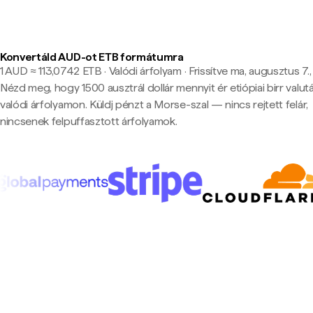
Konvertáld AUD-ot ETB formátumra
1 AUD ≈ 113,0742 ETB · Valódi árfolyam
·
Frissítve ma, augusztus 7.,
Nézd meg, hogy 1500 ausztrál dollár mennyit ér etiópiai birr valu
valódi árfolyamon. Küldj pénzt a Morse-szal — nincs rejtett felár,
nincsenek felpuffasztott árfolyamok.