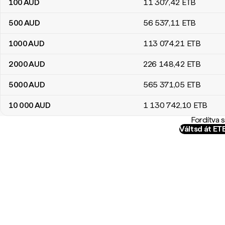
100
AUD
11 307
,42
ETB
500
AUD
56 537
,11
ETB
1000
AUD
113 074
,21
ETB
2000
AUD
226 148
,42
ETB
5000
AUD
565 371
,05
ETB
10 000
AUD
1 130 742
,10
ETB
Fordítva 
Váltsd át E