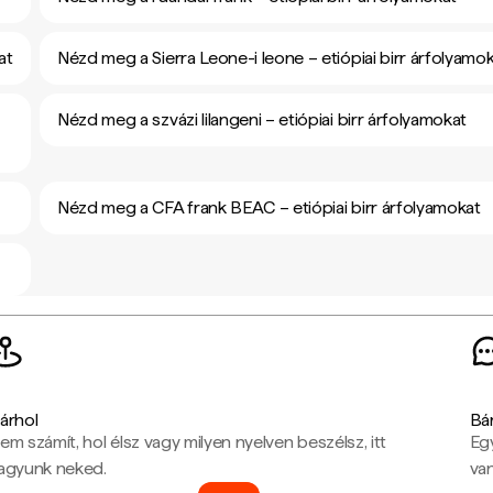
at
Nézd meg a Sierra Leone-i leone – etiópiai birr árfolyamo
Nézd meg a szvázi lilangeni – etiópiai birr árfolyamokat
Nézd meg a CFA frank BEAC – etiópiai birr árfolyamokat
árhol
Bá
em számít, hol élsz vagy milyen nyelven beszélsz, itt
Eg
agyunk neked.
van