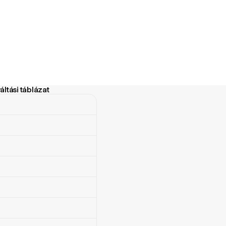
ltási táblázat
si táblázat