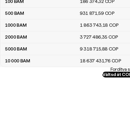
100
BAM
186 374
,32
COP
500
BAM
931 871
,59
COP
1000
BAM
1 863 743
,18
COP
2000
BAM
3 727 486
,35
COP
5000
BAM
9 318 715
,88
COP
10 000
BAM
18 637 431
,76
COP
Fordítva 
Váltsd át C