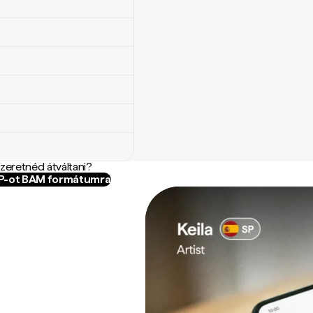
szeretnéd átváltani?
OP-ot BAM formátumra