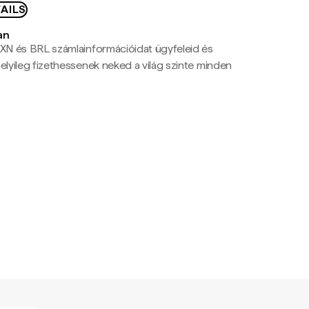
AILS
an
N és BRL számlainformációidat ügyfeleid és
yileg fizethessenek neked a világ szinte minden