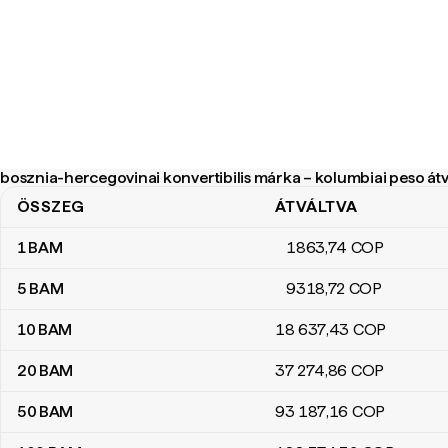
bosznia-hercegovinai konvertibilis márka – kolumbiai peso átvá
ÖSSZEG
ÁTVÁLTVA
bosznia-hercegovinai konvertibilis márka – kolumbiai peso átváltá
1
BAM
1863
,74
COP
5
BAM
9318
,72
COP
10
BAM
18 637
,43
COP
20
BAM
37 274
,86
COP
50
BAM
93 187
,16
COP