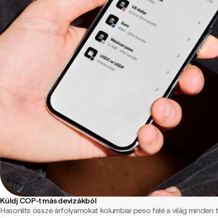
Küldj COP-t más devizákból
Hasonlíts össze árfolyamokat kolumbiai peso felé a világ minden tá