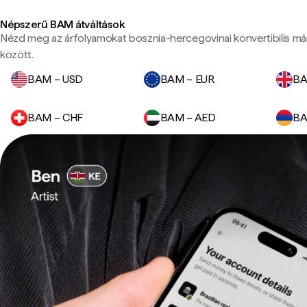
Népszerű BAM átváltások
Nézd meg az árfolyamokat bosznia-hercegovinai konvertibilis má
között.
BAM – USD
BAM – EUR
BA
BAM – CHF
BAM – AED
BA