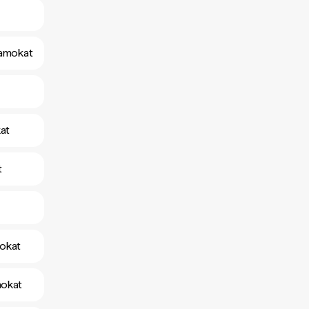
yamokat
kat
t
mokat
mokat