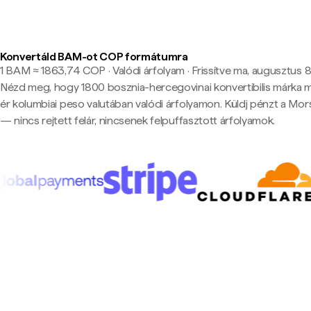
Konvertáld BAM-ot COP formátumra
1 BAM ≈ 1863,74 COP · Valódi árfolyam
·
Frissítve ma, augusztus 8.
Nézd meg, hogy 1800 bosznia-hercegovinai konvertibilis márka 
ér kolumbiai peso valutában valódi árfolyamon. Küldj pénzt a Mor
— nincs rejtett felár, nincsenek felpuffasztott árfolyamok.