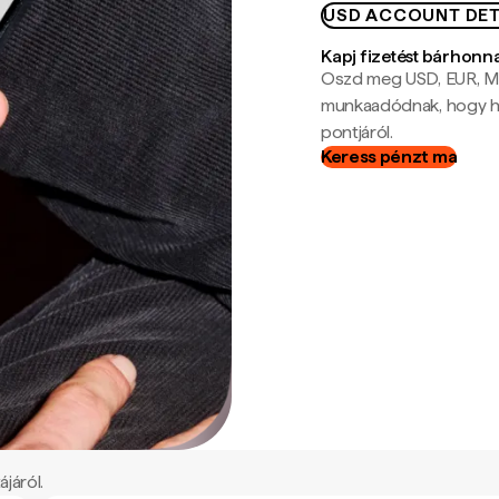
USD ACCOUNT DET
Kapj fizetést bárhonn
Oszd meg USD, EUR, MX
munkaadódnak, hogy hel
pontjáról.
Keress pénzt ma
járól.