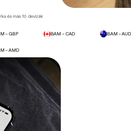
rka és más fő devizák
M – GBP
BAM – CAD
BAM – AU
M – AMD