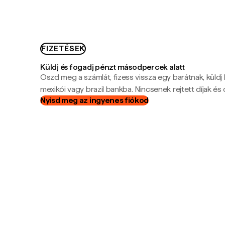
FIZETÉSEK
Küldj és fogadj pénzt másodpercek alatt
Oszd meg a számlát, fizess vissza egy barátnak, küldj
mexikói vagy brazil bankba. Nincsenek rejtett díjak és c
Nyisd meg az ingyenes fiókod