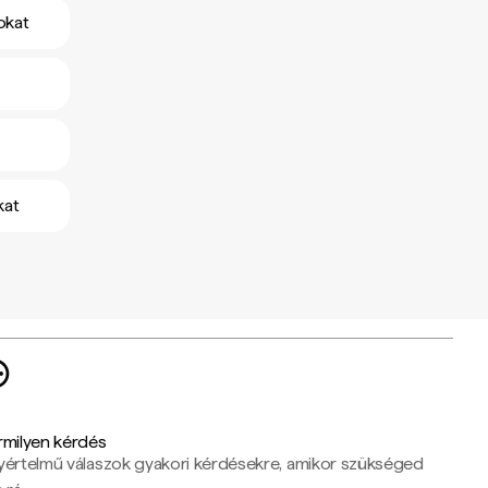
okat
kat
rmilyen kérdés
yértelmű válaszok gyakori kérdésekre, amikor szükséged