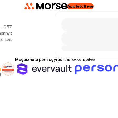
App letöltése
, 10:57
mennyit
se-szal
Megbízható pénzügyi partnerekkel építve