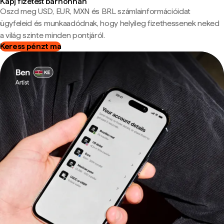
Kapj fizetést bárhonnan
Oszd meg USD, EUR, MXN és BRL számlainformációidat
ügyfeleid és munkaadódnak, hogy helyileg fizethessenek neked
a világ szinte minden pontjáról.
Keress pénzt ma