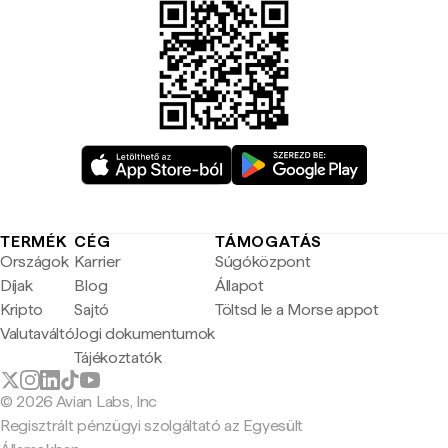
TERMÉK
CÉG
TÁMOGATÁS
Országok
Karrier
Súgóközpont
Díjak
Blog
Állapot
Kripto
Sajtó
Töltsd le a Morse appot
Valutaváltó
Jogi dokumentumok
Tájékoztatók
© 2026 Avian Labs, Inc
Regisztrált pénzügyi szolgáltató az Egyesült