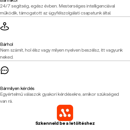
Bármikor
24/7 segítség, egész évben. Mesterséges intelligenciával
működik, támogatott az ügyfélszolgálati csapatunk által.
Bárhol
Nem számít, hol élsz vagy milyen nyelven beszélsz, itt vagyunk
neked.
Bármilyen kérdés
Egyértelmű válaszok gyakori kérdésekre, amikor szükséged
van rá.
Szkenneld be a letöltéshez