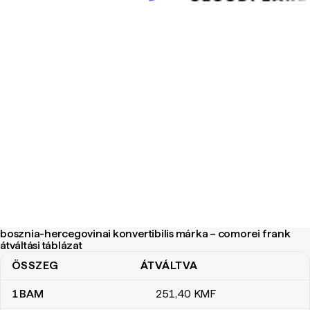
bosznia-hercegovinai konvertibilis márka – comorei frank
átváltási táblázat
ÖSSZEG
ÁTVÁLTVA
bosznia-hercegovinai konvertibilis márka – comorei frank átváltás
1
BAM
251
,40
KMF