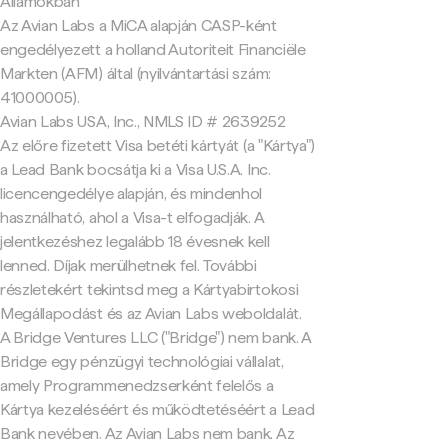
Államokban
Az Avian Labs a MiCA alapján CASP-ként
engedélyezett a holland Autoriteit Financiële
Markten (AFM) által (nyilvántartási szám:
41000005).
Avian Labs USA, Inc., NMLS ID # 2639252
Az előre fizetett Visa betéti kártyát (a "Kártya")
a Lead Bank bocsátja ki a Visa U.S.A. Inc.
licencengedélye alapján, és mindenhol
használható, ahol a Visa-t elfogadják. A
jelentkezéshez legalább 18 évesnek kell
lenned. Díjak merülhetnek fel. További
részletekért tekintsd meg a Kártyabirtokosi
Megállapodást és az Avian Labs weboldalát.
A Bridge Ventures LLC ("Bridge") nem bank. A
Bridge egy pénzügyi technológiai vállalat,
amely Programmenedzserként felelős a
Kártya kezeléséért és működtetéséért a Lead
Bank nevében. Az Avian Labs nem bank. Az