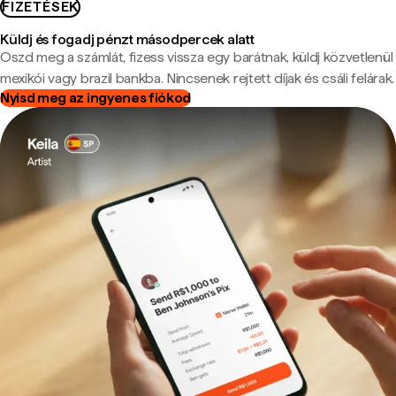
FIZETÉSEK
Küldj és fogadj pénzt másodpercek alatt
Oszd meg a számlát, fizess vissza egy barátnak, küldj közvetlenül
mexikói vagy brazil bankba. Nincsenek rejtett díjak és csáli felárak.
Nyisd meg az ingyenes fiókod