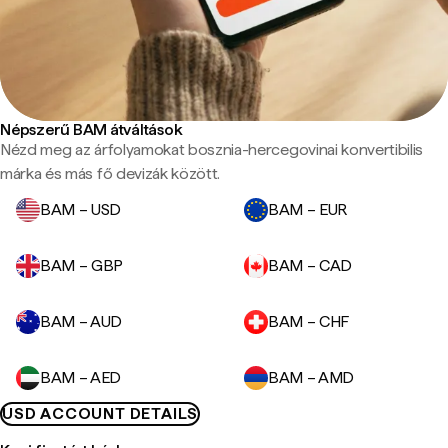
Népszerű BAM átváltások
Nézd meg az árfolyamokat bosznia-hercegovinai konvertibilis
márka és más fő devizák között.
BAM – USD
BAM – EUR
BAM – GBP
BAM – CAD
BAM – AUD
BAM – CHF
BAM – AED
BAM – AMD
USD ACCOUNT DETAILS