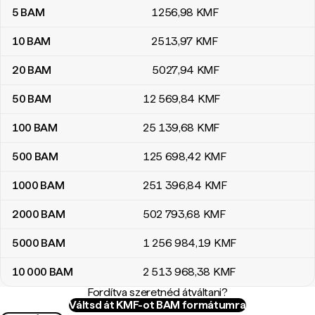
5
BAM
1256
,98
KMF
10
BAM
2513
,97
KMF
20
BAM
5027
,94
KMF
50
BAM
12 569
,84
KMF
100
BAM
25 139
,68
KMF
500
BAM
125 698
,42
KMF
1000
BAM
251 396
,84
KMF
2000
BAM
502 793
,68
KMF
5000
BAM
1 256 984
,19
KMF
10 000
BAM
2 513 968
,38
KMF
Fordítva szeretnéd átváltani?
Váltsd át KMF-ot BAM formátumra