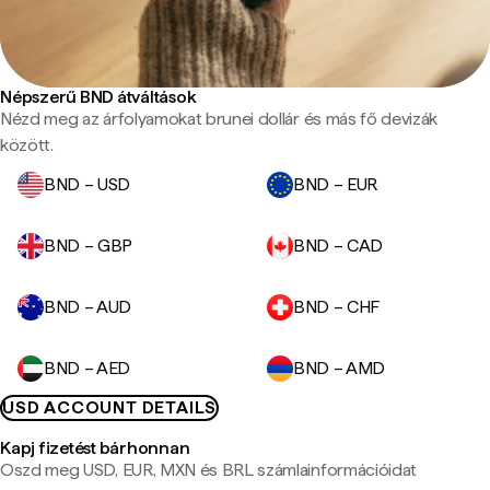
Népszerű BND átváltások
Nézd meg az árfolyamokat brunei dollár és más fő devizák
között.
BND – USD
BND – EUR
BND – GBP
BND – CAD
BND – AUD
BND – CHF
BND – AED
BND – AMD
USD ACCOUNT DETAILS
Kapj fizetést bárhonnan
Oszd meg USD, EUR, MXN és BRL számlainformációidat