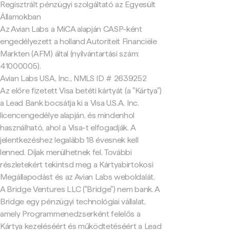
Regisztrált pénzügyi szolgáltató az Egyesült
Államokban
Az Avian Labs a MiCA alapján CASP-ként
engedélyezett a holland Autoriteit Financiële
Markten (AFM) által (nyilvántartási szám:
41000005).
Avian Labs USA, Inc., NMLS ID # 2639252
Az előre fizetett Visa betéti kártyát (a "Kártya")
a Lead Bank bocsátja ki a Visa U.S.A. Inc.
licencengedélye alapján, és mindenhol
használható, ahol a Visa-t elfogadják. A
jelentkezéshez legalább 18 évesnek kell
lenned. Díjak merülhetnek fel. További
részletekért tekintsd meg a Kártyabirtokosi
Megállapodást és az Avian Labs weboldalát.
A Bridge Ventures LLC ("Bridge") nem bank. A
Bridge egy pénzügyi technológiai vállalat,
amely Programmenedzserként felelős a
Kártya kezeléséért és működtetéséért a Lead