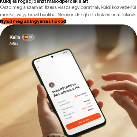
Küldj és fogadj pénzt másodpercek alatt
Oszd meg a számlát, fizess vissza egy barátnak, küldj közvetlenül
mexikói vagy brazil bankba. Nincsenek rejtett díjak és csáli felárak.
Nyisd meg az ingyenes fiókod