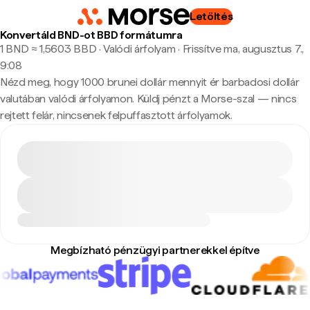
Letöltés
Konvertáld BND-ot BBD formátumra
1 BND ≈ 1,5603 BBD · Valódi árfolyam
·
Frissítve ma, augusztus 7.,
9:08
Nézd meg, hogy 1000 brunei dollár mennyit ér barbadosi dollár
valutában valódi árfolyamon. Küldj pénzt a Morse-szal — nincs
rejtett felár, nincsenek felpuffasztott árfolyamok.
Megbízható pénzügyi partnerekkel építve