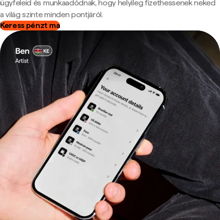
ügyfeleid és munkaadódnak, hogy helyileg fizethessenek neked
a világ szinte minden pontjáról.
Keress pénzt ma