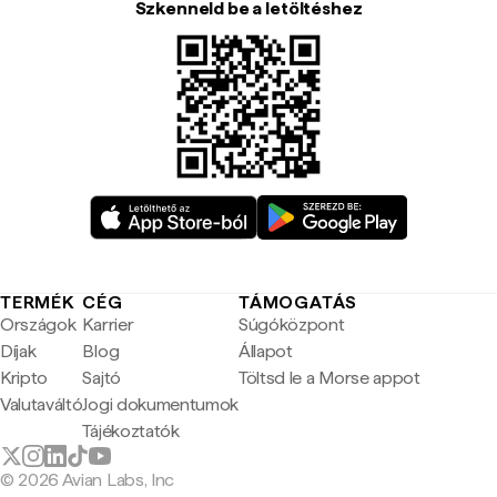
Szkenneld be a letöltéshez
TERMÉK
CÉG
TÁMOGATÁS
Országok
Karrier
Súgóközpont
Díjak
Blog
Állapot
Kripto
Sajtó
Töltsd le a Morse appot
Valutaváltó
Jogi dokumentumok
Tájékoztatók
© 2026 Avian Labs, Inc