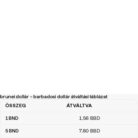
brunei dollár – barbadosi dollár átváltási táblázat
ÖSSZEG
ÁTVÁLTVA
brunei dollár – barbadosi dollár átváltási táblázat
1
BND
1
,56
BBD
5
BND
7
,80
BBD