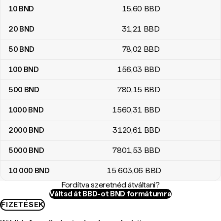
10
BND
15
,60
BBD
20
BND
31
,21
BBD
50
BND
78
,02
BBD
100
BND
156
,03
BBD
500
BND
780
,15
BBD
1000
BND
1560
,31
BBD
2000
BND
3120
,61
BBD
5000
BND
7801
,53
BBD
10 000
BND
15 603
,06
BBD
Fordítva szeretnéd átváltani?
Váltsd át BBD-ot BND formátumra
FIZETÉSEK