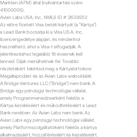
Markten (AFM) által (nyilvántartási szám:
41000005).
Avian Labs USA, Inc., NMLS ID # 2639252
Az előre fizetett Visa betéti kártyát (a "Kártya")
a Lead Bank bocsátja ki a Visa U.S.A. Inc.
licencengedélye alapján, és mindenhol
használható, ahol a Visa-t elfogadják. A
jelentkezéshez legalább 18 évesnek kell
lenned. Díjak merülhetnek fel. További
részletekért tekintsd meg a Kártyabirtokosi
Megállapodást és az Avian Labs weboldalát.
A Bridge Ventures LLC ("Bridge") nem bank. A
Bridge egy pénzügyi technológiai vállalat,
amely Programmenedzserként felelős a
Kártya kezeléséért és működtetéséért a Lead
Bank nevében. Az Avian Labs nem bank. Az
Avian Labs egy pénzügyi technológiai vállalat,
amely Platformszolgáltatóként felelős a kártya
alkalmazásáért, hozzáféréséért és kezeléséért.