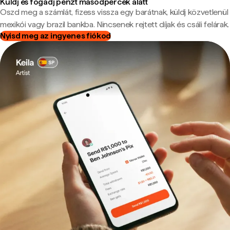
Küldj és fogadj pénzt másodpercek alatt
Oszd meg a számlát, fizess vissza egy barátnak, küldj közvetlenül
mexikói vagy brazil bankba. Nincsenek rejtett díjak és csáli felárak.
Nyisd meg az ingyenes fiókod