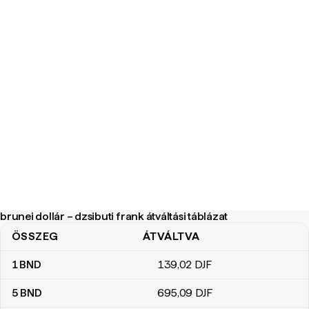
brunei dollár – dzsibuti frank átváltási táblázat
ÖSSZEG
ÁTVÁLTVA
brunei dollár – dzsibuti frank átváltási táblázat
1
BND
139
,02
DJF
5
BND
695
,09
DJF