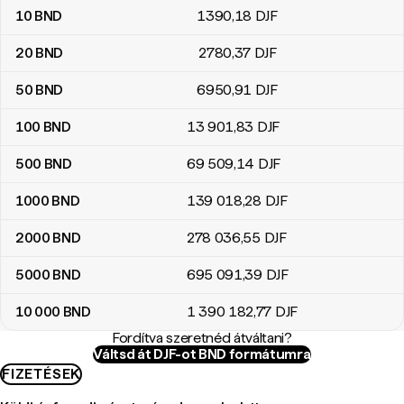
10
BND
1390
,18
DJF
20
BND
2780
,37
DJF
50
BND
6950
,91
DJF
100
BND
13 901
,83
DJF
500
BND
69 509
,14
DJF
1000
BND
139 018
,28
DJF
2000
BND
278 036
,55
DJF
5000
BND
695 091
,39
DJF
10 000
BND
1 390 182
,77
DJF
Fordítva szeretnéd átváltani?
Váltsd át DJF-ot BND formátumra
FIZETÉSEK