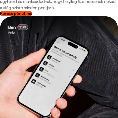
ügyfeleid és munkaadódnak, hogy helyileg fizethessenek neked
a világ szinte minden pontjáról.
Keress pénzt ma