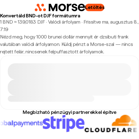
Letöltés
Konvertáld BND-ot DJF formátumra
1 BND ≈ 139,0183 DJF · Valódi árfolyam
·
Frissítve ma, augusztus 8.,
7:19
Nézd meg, hogy 1000 brunei dollár mennyit ér dzsibuti frank
valutában valódi árfolyamon. Küldj pénzt a Morse-szal — nincs
rejtett felár, nincsenek felpuffasztott árfolyamok.
Megbízható pénzügyi partnerekkel építve