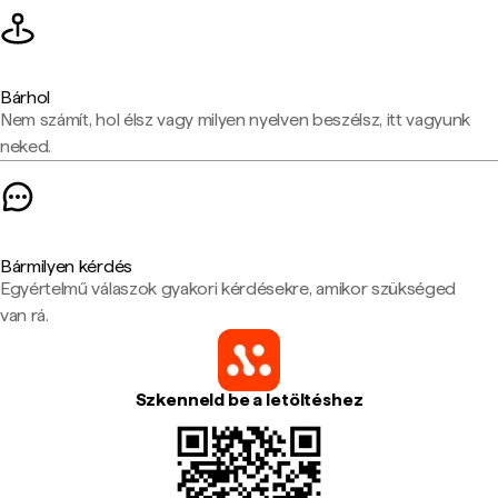
Bárhol
Nem számít, hol élsz vagy milyen nyelven beszélsz, itt vagyunk
neked.
Bármilyen kérdés
Egyértelmű válaszok gyakori kérdésekre, amikor szükséged
van rá.
Szkenneld be a letöltéshez