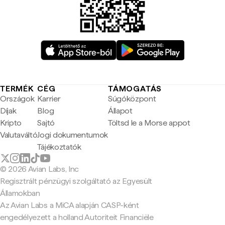
TERMÉK
CÉG
TÁMOGATÁS
Országok
Karrier
Súgóközpont
Díjak
Blog
Állapot
Kripto
Sajtó
Töltsd le a Morse appot
Valutaváltó
Jogi dokumentumok
Tájékoztatók
© 2026 Avian Labs, Inc
Regisztrált pénzügyi szolgáltató az Egyesült
Államokban
Az Avian Labs a MiCA alapján CASP-ként
engedélyezett a holland Autoriteit Financiële