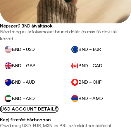
Népszerű BND átváltások
Nézd meg az árfolyamokat brunei dollár és más fő devizák
között.
BND – USD
BND – EUR
BND – GBP
BND – CAD
BND – AUD
BND – CHF
BND – AED
BND – AMD
USD ACCOUNT DETAILS
Kapj fizetést bárhonnan
Oszd meg USD, EUR, MXN és BRL számlainformációidat