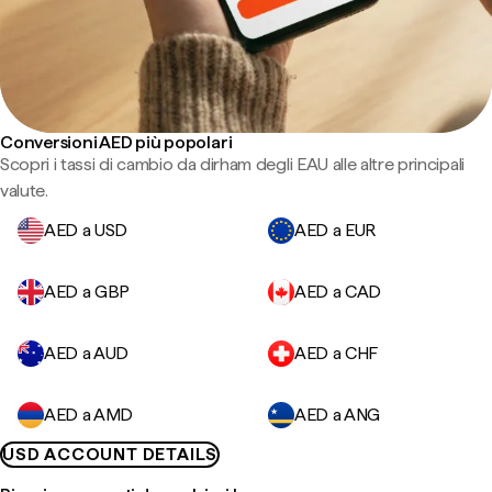
Conversioni AED più popolari
Scopri i tassi di cambio da dirham degli EAU alle altre principali
valute.
AED a USD
AED a EUR
AED a GBP
AED a CAD
AED a AUD
AED a CHF
AED a AMD
AED a ANG
USD ACCOUNT DETAILS