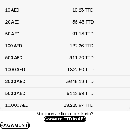
10
AED
18
,23
TTD
20
AED
36
,45
TTD
50
AED
91
,13
TTD
100
AED
182
,26
TTD
500
AED
911
,30
TTD
1000
AED
1822
,60
TTD
2000
AED
3645
,19
TTD
5000
AED
9112
,99
TTD
10.000
AED
18.225
,97
TTD
Vuoi convertire al contrario?
Converti TTD in AED
PAGAMENTI