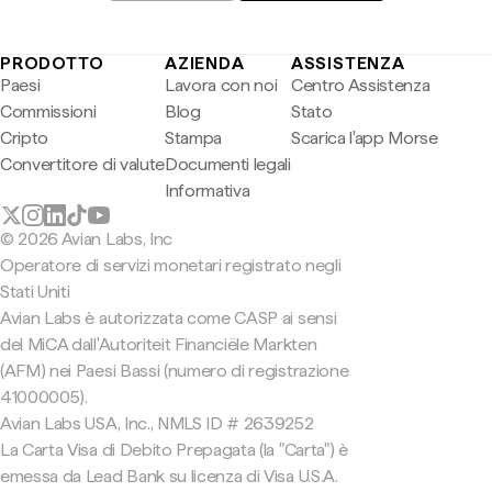
PRODOTTO
AZIENDA
ASSISTENZA
Paesi
Lavora con noi
Centro Assistenza
Commissioni
Blog
Stato
Cripto
Stampa
Scarica l'app Morse
Convertitore di valute
Documenti legali
Informativa
© 2026 Avian Labs, Inc
Operatore di servizi monetari registrato negli
Stati Uniti
Avian Labs è autorizzata come CASP ai sensi
del MiCA dall'Autoriteit Financiële Markten
(AFM) nei Paesi Bassi (numero di registrazione
41000005).
Avian Labs USA, Inc., NMLS ID # 2639252
La Carta Visa di Debito Prepagata (la "Carta") è
emessa da Lead Bank su licenza di Visa U.S.A.