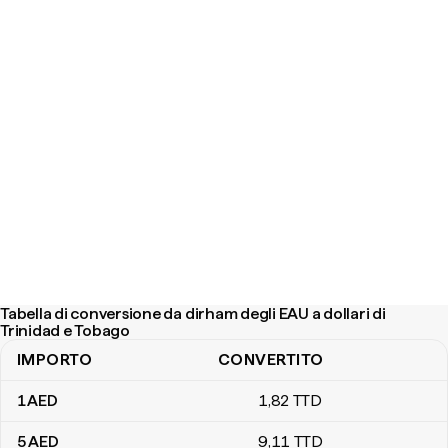
Tabella di conversione da dirham degli EAU a dollari di
Trinidad e Tobago
IMPORTO
CONVERTITO
Tabella di conversione da dirham degli EAU a dollari di Trinidad e
1
AED
1
,82
TTD
5
AED
9
,11
TTD