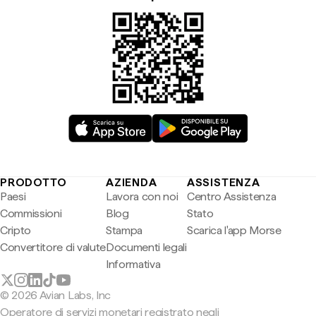
PRODOTTO
AZIENDA
ASSISTENZA
Paesi
Lavora con noi
Centro Assistenza
Commissioni
Blog
Stato
Cripto
Stampa
Scarica l'app Morse
Convertitore di valute
Documenti legali
Informativa
© 2026 Avian Labs, Inc
Operatore di servizi monetari registrato negli