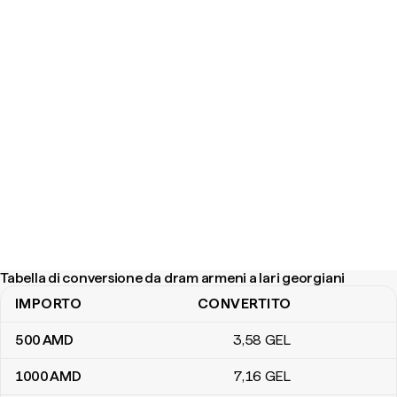
Tabella di conversione da dram armeni a lari georgiani
IMPORTO
CONVERTITO
Tabella di conversione da dram armeni a lari georgiani
500
AMD
3
,58
GEL
1000
AMD
7
,16
GEL