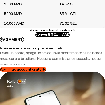
2000
AMD
14
,32
GEL
5000
AMD
35
,81
GEL
10.000
AMD
71
,62
GEL
Vuoi convertire al contrario?
Converti GEL in AMD
PAGAMENTI
Invia e ricevi denaro in pochi secondi
Dividi un conto, ripaga un amico, invia direttamente a una banca
messicana o brasiliana. Nessuna commissione nascosta, nessun
ricarico subdolo.
Apri il tuo account gratuito