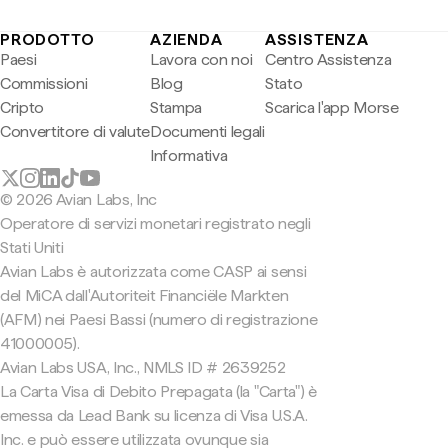
PRODOTTO
AZIENDA
ASSISTENZA
Paesi
Lavora con noi
Centro Assistenza
Commissioni
Blog
Stato
Cripto
Stampa
Scarica l'app Morse
Convertitore di valute
Documenti legali
Informativa
© 2026 Avian Labs, Inc
Operatore di servizi monetari registrato negli
Stati Uniti
Avian Labs è autorizzata come CASP ai sensi
del MiCA dall'Autoriteit Financiële Markten
(AFM) nei Paesi Bassi (numero di registrazione
41000005).
Avian Labs USA, Inc., NMLS ID # 2639252
La Carta Visa di Debito Prepagata (la "Carta") è
emessa da Lead Bank su licenza di Visa U.S.A.
Inc. e può essere utilizzata ovunque sia