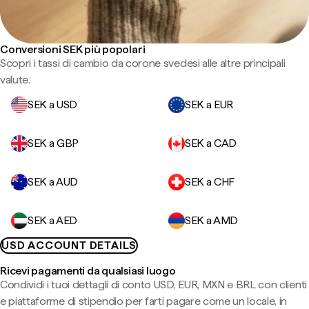
Conversioni SEK più popolari
Scopri i tassi di cambio da corone svedesi alle altre principali
valute.
SEK a USD
SEK a EUR
SEK a GBP
SEK a CAD
SEK a AUD
SEK a CHF
SEK a AED
SEK a AMD
USD ACCOUNT DETAILS
Ricevi pagamenti da qualsiasi luogo
Condividi i tuoi dettagli di conto USD, EUR, MXN e BRL con clienti
e piattaforme di stipendio per farti pagare come un locale, in