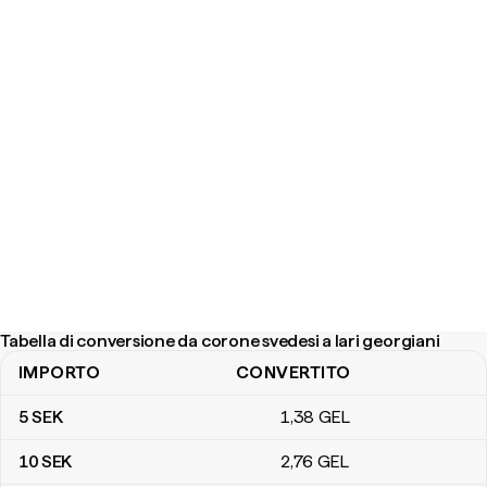
Tabella di conversione da corone svedesi a lari georgiani
IMPORTO
CONVERTITO
Tabella di conversione da corone svedesi a lari georgiani
5
SEK
1
,38
GEL
10
SEK
2
,76
GEL