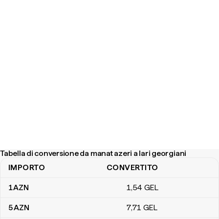
Tabella di conversione da manat azeri a lari georgiani
IMPORTO
CONVERTITO
Tabella di conversione da manat azeri a lari georgiani
1
AZN
1
,54
GEL
5
AZN
7
,71
GEL