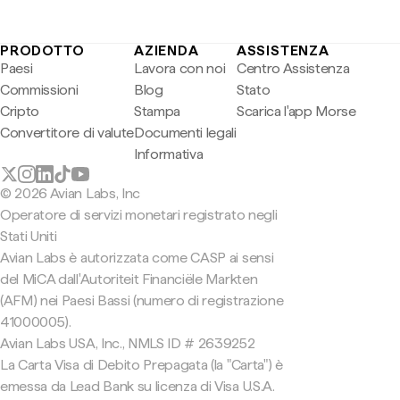
PRODOTTO
AZIENDA
ASSISTENZA
Paesi
Lavora con noi
Centro Assistenza
Commissioni
Blog
Stato
Cripto
Stampa
Scarica l'app Morse
Convertitore di valute
Documenti legali
Informativa
© 2026 Avian Labs, Inc
Operatore di servizi monetari registrato negli
Stati Uniti
Avian Labs è autorizzata come CASP ai sensi
del MiCA dall'Autoriteit Financiële Markten
(AFM) nei Paesi Bassi (numero di registrazione
41000005).
Avian Labs USA, Inc., NMLS ID # 2639252
La Carta Visa di Debito Prepagata (la "Carta") è
emessa da Lead Bank su licenza di Visa U.S.A.