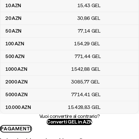
10
AZN
15
,43
GEL
20
AZN
30
,86
GEL
50
AZN
77
,14
GEL
100
AZN
154
,29
GEL
500
AZN
771
,44
GEL
1000
AZN
1542
,88
GEL
2000
AZN
3085
,77
GEL
5000
AZN
7714
,41
GEL
10.000
AZN
15.428
,83
GEL
Vuoi convertire al contrario?
Converti GEL in AZN
PAGAMENTI