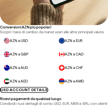
Conversioni AZN più popolari
Scopri i tassi di cambio da manat azeri alle altre principali valute.
AZN a USD
AZN a EUR
AZN a GBP
AZN a CAD
AZN a AUD
AZN a CHF
AZN a AED
AZN a AMD
USD ACCOUNT DETAILS
Ricevi pagamenti da qualsiasi luogo
Condividi i tuoi dettagli di conto USD, EUR, MXN e BRL con clienti