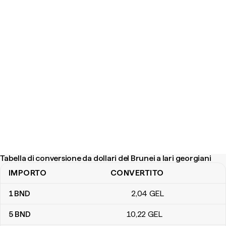
Tabella di conversione da dollari del Brunei a lari georgiani
IMPORTO
CONVERTITO
Tabella di conversione da dollari del Brunei a lari georgiani
1
BND
2
,04
GEL
5
BND
10
,22
GEL