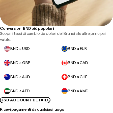
Conversioni BND più popolari
Scopri i tassi di cambio da dollari del Brunei alle altre principali
valute.
BND a USD
BND a EUR
BND a GBP
BND a CAD
BND a AUD
BND a CHF
BND a AED
BND a AMD
USD ACCOUNT DETAILS
Ricevi pagamenti da qualsiasi luogo