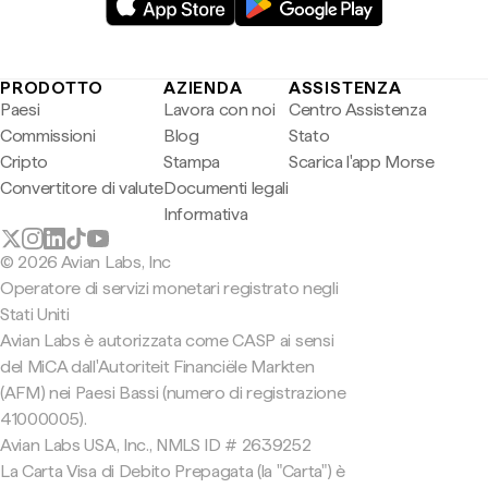
PRODOTTO
AZIENDA
ASSISTENZA
Paesi
Lavora con noi
Centro Assistenza
Commissioni
Blog
Stato
Cripto
Stampa
Scarica l'app Morse
Convertitore di valute
Documenti legali
Informativa
© 2026 Avian Labs, Inc
Operatore di servizi monetari registrato negli
Stati Uniti
Avian Labs è autorizzata come CASP ai sensi
del MiCA dall'Autoriteit Financiële Markten
(AFM) nei Paesi Bassi (numero di registrazione
41000005).
Avian Labs USA, Inc., NMLS ID # 2639252
La Carta Visa di Debito Prepagata (la "Carta") è