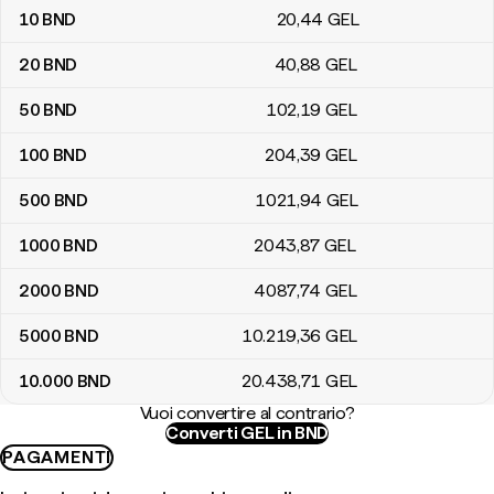
10
BND
20
,44
GEL
20
BND
40
,88
GEL
50
BND
102
,19
GEL
100
BND
204
,39
GEL
500
BND
1021
,94
GEL
1000
BND
2043
,87
GEL
2000
BND
4087
,74
GEL
5000
BND
10.219
,36
GEL
10.000
BND
20.438
,71
GEL
Vuoi convertire al contrario?
Converti GEL in BND
PAGAMENTI