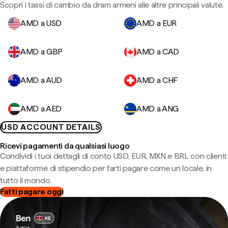
Scopri i tassi di cambio da dram armeni alle altre principali valute.
AMD a USD
AMD a EUR
AMD a GBP
AMD a CAD
AMD a AUD
AMD a CHF
AMD a AED
AMD a ANG
USD ACCOUNT DETAILS
Ricevi pagamenti da qualsiasi luogo
Condividi i tuoi dettagli di conto USD, EUR, MXN e BRL con clienti
e piattaforme di stipendio per farti pagare come un locale, in
tutto il mondo.
Fatti pagare oggi