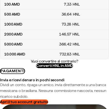
100
AMD
7
,33
HNL
500
AMD
36
,64
HNL
1000
AMD
73
,28
HNL
2000
AMD
146
,57
HNL
5000
AMD
366
,42
HNL
10.000
AMD
732
,83
HNL
Vuoi convertire al contrario?
Converti HNL in AMD
PAGAMENTI
Invia e ricevi denaro in pochi secondi
Dividi un conto, ripaga un amico, invia direttamente a una banca
messicana o brasiliana. Nessuna commissione nascosta, nessun
ricarico subdolo.
Apri il tuo account gratuito