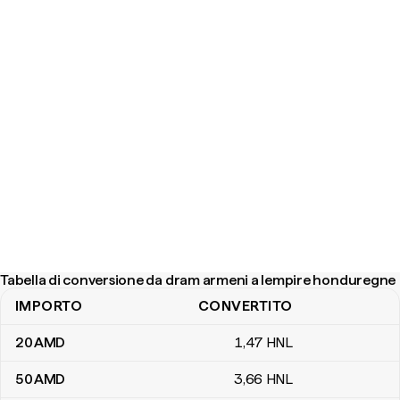
Tabella di conversione da dram armeni a lempire honduregne
IMPORTO
CONVERTITO
Tabella di conversione da dram armeni a lempire honduregne
20
AMD
1
,47
HNL
50
AMD
3
,66
HNL