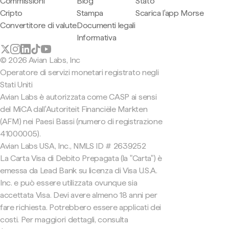
Commissioni
Blog
Stato
Cripto
Stampa
Scarica l'app Morse
Convertitore di valute
Documenti legali
Informativa
© 2026 Avian Labs, Inc
Operatore di servizi monetari registrato negli
Stati Uniti
Avian Labs è autorizzata come CASP ai sensi
del MiCA dall'Autoriteit Financiële Markten
(AFM) nei Paesi Bassi (numero di registrazione
41000005).
Avian Labs USA, Inc., NMLS ID # 2639252
La Carta Visa di Debito Prepagata (la "Carta") è
emessa da Lead Bank su licenza di Visa U.S.A.
Inc. e può essere utilizzata ovunque sia
accettata Visa. Devi avere almeno 18 anni per
fare richiesta. Potrebbero essere applicati dei
costi. Per maggiori dettagli, consulta