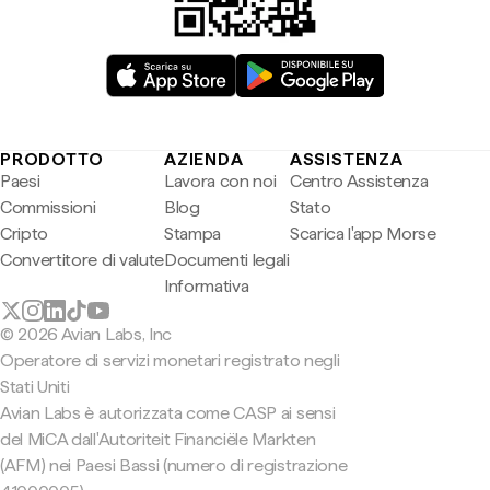
PRODOTTO
AZIENDA
ASSISTENZA
Paesi
Lavora con noi
Centro Assistenza
Commissioni
Blog
Stato
Cripto
Stampa
Scarica l'app Morse
Convertitore di valute
Documenti legali
Informativa
© 2026 Avian Labs, Inc
Operatore di servizi monetari registrato negli
Stati Uniti
Avian Labs è autorizzata come CASP ai sensi
del MiCA dall'Autoriteit Financiële Markten
(AFM) nei Paesi Bassi (numero di registrazione