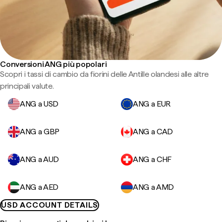
Conversioni ANG più popolari
Scopri i tassi di cambio da fiorini delle Antille olandesi alle altre
principali valute.
ANG a USD
ANG a EUR
ANG a GBP
ANG a CAD
ANG a AUD
ANG a CHF
ANG a AED
ANG a AMD
USD ACCOUNT DETAILS