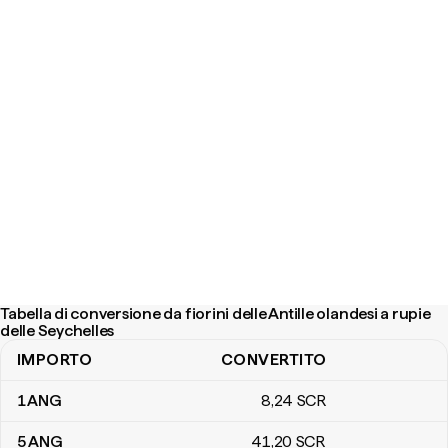
Tabella di conversione da fiorini delle Antille olandesi a rupie
delle Seychelles
IMPORTO
CONVERTITO
Tabella di conversione da fiorini delle Antille olandesi a rupie dell
1
ANG
8
,24
SCR
5
ANG
41
,20
SCR