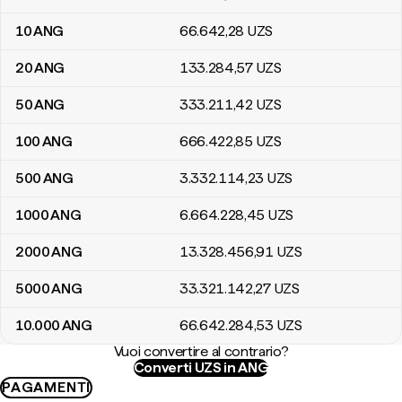
10
ANG
66.642
,28
UZS
20
ANG
133.284
,57
UZS
50
ANG
333.211
,42
UZS
100
ANG
666.422
,85
UZS
500
ANG
3.332.114
,23
UZS
1000
ANG
6.664.228
,45
UZS
2000
ANG
13.328.456
,91
UZS
5000
ANG
33.321.142
,27
UZS
10.000
ANG
66.642.284
,53
UZS
Vuoi convertire al contrario?
Converti UZS in ANG
PAGAMENTI