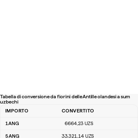
Tabella di conversione da fiorini delle Antille olandesi a sum
uzbechi
IMPORTO
CONVERTITO
Tabella di conversione da fiorini delle Antille olandesi a sum uzbec
1
ANG
6664
,23
UZS
5
ANG
33.321
,14
UZS