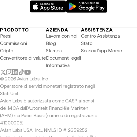
PRODOTTO
AZIENDA
ASSISTENZA
Paesi
Lavora con noi
Centro Assistenza
Commissioni
Blog
Stato
Cripto
Stampa
Scarica l'app Morse
Convertitore di valute
Documenti legali
Informativa
© 2026 Avian Labs, Inc
Operatore di servizi monetari registrato negli
Stati Uniti
Avian Labs è autorizzata come CASP ai sensi
del MiCA dall'Autoriteit Financiële Markten
(AFM) nei Paesi Bassi (numero di registrazione
41000005).
Avian Labs USA, Inc., NMLS ID # 2639252