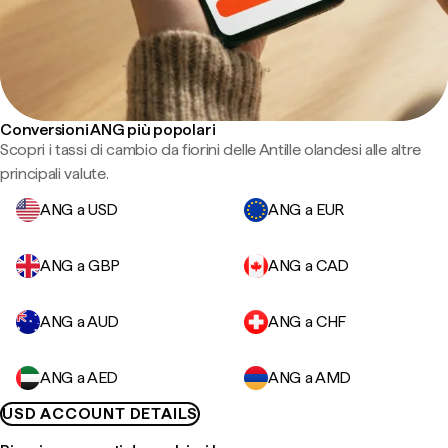
Conversioni ANG più popolari
Scopri i tassi di cambio da fiorini delle Antille olandesi alle altre
principali valute.
ANG a USD
ANG a EUR
ANG a GBP
ANG a CAD
ANG a AUD
ANG a CHF
ANG a AED
ANG a AMD
USD ACCOUNT DETAILS